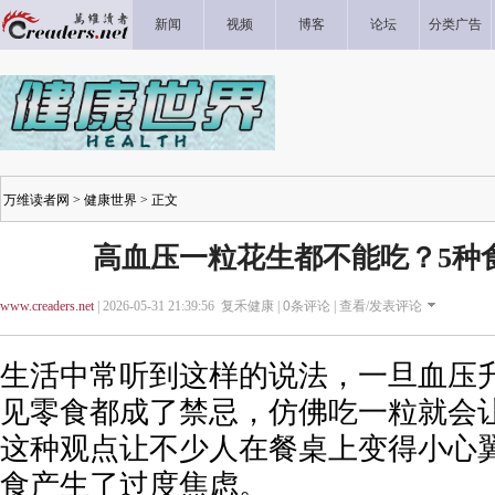
新闻
视频
博客
论坛
分类广告
万维读者网
>
健康世界
> 正文
高血压一粒花生都不能吃？5种
www.creaders.net
| 2026-05-31 21:39:56 复禾健康 |
0
条评论 |
查看/发表评论
生活中常听到这样的说法，一旦血压
见零食都成了禁忌，仿佛吃一粒就会让
这种观点让不少人在餐桌上变得小心
食产生了过度焦虑。