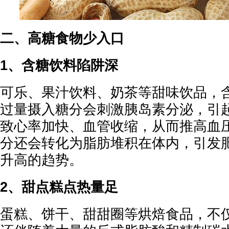
二、高糖食物少入口
1、含糖饮料陷阱深
可乐、果汁饮料、奶茶等甜味饮品，
过量摄入糖分会刺激胰岛素分泌，引
致心率加快、血管收缩，从而推高血
分还会转化为脂肪堆积在体内，引发
升高的趋势。
2、甜点糕点热量足
蛋糕、饼干、甜甜圈等烘焙食品，不