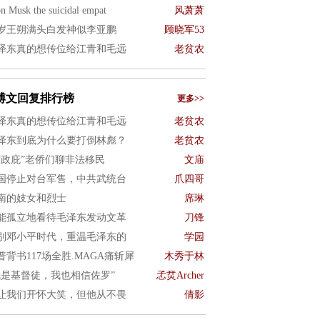
n Musk the suicidal empat
风萧萧
8岁王朔满头白发神似李亚鹏
顾晓军53
泽东真的想传位给江青和毛远
老贫农
博文回复排行榜
更多>>
泽东真的想传位给江青和毛远
老贫农
泽东到底为什么要打倒林彪？
老贫农
“政庇”老侨们聊非法移民
文庙
国停止对台军售，中共武统台
爪四哥
南的妓女和烈士
席琳
能孤立地看待毛泽东发动文革
刀锋
别邓小平时代，重温毛泽东的
学园
普背书117场全胜.MAGA痛斩犀
木秀于林
我是基督徒，我也相信佐罗”
孞烎Archer
让我们开怀大笑，但他从不畏
倩影