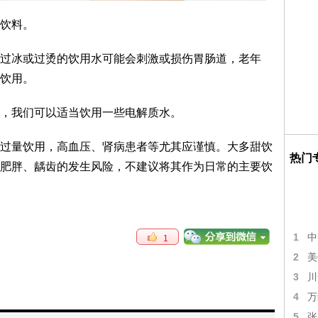
饮料。
过冰或过烫的饮用水可能会刺激或损伤胃肠道，老年
饮用。
，我们可以适当饮用一些电解质水。
过量饮用，高血压、肾病患者等尤其应谨慎。大多甜饮
热门
肥胖、龋齿的发生风险，不建议将其作为日常的主要饮
1
中
1
2
美
3
川
4
万
5
张