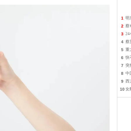
1
明
2
蔡
3
2
4
蔡
5
重
6
快
7
突
8
中
9
西
10
女