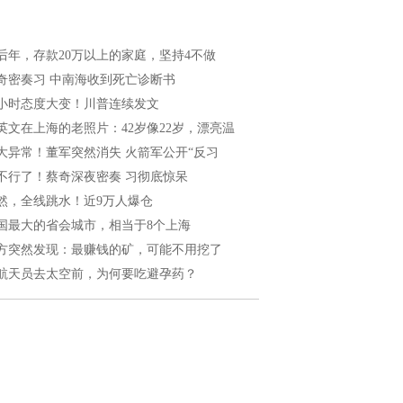
后年，存款20万以上的家庭，坚持4不做
奇密奏习 中南海收到死亡诊断书
4小时态度大变！川普连续发文
英文在上海的老照片：42岁像22岁，漂亮温
大异常！董军突然消失 火箭军公开“反习
不行了！蔡奇深夜密奏 习彻底惊呆
然，全线跳水！近9万人爆仓
国最大的省会城市，相当于8个上海
方突然发现：最赚钱的矿，可能不用挖了
航天员去太空前，为何要吃避孕药？