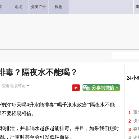
客
论坛
分类广告
购物
简
排毒？隔夜水不能喝？
24
|
查看/发表评论
的“每天喝4升水能排毒”“喝千滚水致癌”“隔夜水不能
1
重
家不要轻易相信。
2
快
和排泄，并非喝水越多越能排毒。并且，如果我们短时
3
突
乱，严重时甚至会引发低钠血症。
4
火