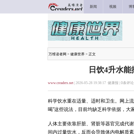
新闻
视频
博
万维读者网
>
健康世界
> 正文
日饮4升水能
www.creaders.net
| 2026-05-28 19:38:17 健康报 |
0
条评论 
科学饮水重在适量、适时和卫生。网上流传
喝”这些说法，目前均缺乏科学依据，大
人体主要依靠肝脏、肾脏等器官完成代谢
间内过量饮水，反而会导致体内电解质紊