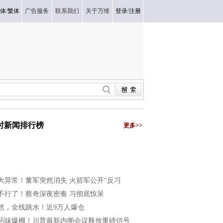
体
/
繁体
广告服务
联系我们
关于万维
登录
/
注册
小时新闻排行榜
更多>>
大异常！董军突然消失 火箭军公开“反习
不行了！蔡奇深夜密奏 习彻底惊呆
然，全线跳水！近9万人爆仓
药味爆棚！川普最新内阁会议释放重磅信号