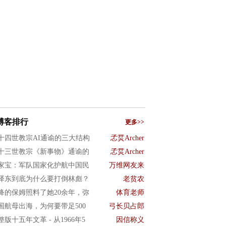
博客排行
更多>>
十四世教宗AI通谕的三大结构
孞烎Archer
十三世教宗《新事物》通谕的
孞烎Archer
家宝：军队国家化护航中国民
万维网友来
泽东到底为什么要打倒林彪？
老贫农
绛的保姆照料了她20余年，弥
体育老师
国航母出海，为何要带足500
弓长贝占郎
整版十五年文革 - 从1966年5
因信称义