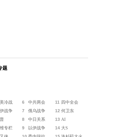
专题
6
11
美冷战
中共两会
四中全会
7
12
伊战争
俄乌战争
何卫东
8
13
普
中日关系
AI
9
14
维专栏
以伊战争
大S
10
15
又侠
委内瑞拉
洛杉矶大火