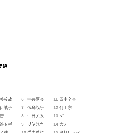
专题
6
11
美冷战
中共两会
四中全会
7
12
伊战争
俄乌战争
何卫东
8
13
普
中日关系
AI
9
14
维专栏
以伊战争
大S
10
15
又侠
委内瑞拉
洛杉矶大火