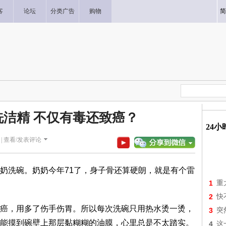
客
论坛
分类广告
购物
简
洁精 不仅有毒还致癌？
24
|
查看/发表评论
奶洗碗。奶奶今年71了，身子骨还算硬朗，就是有个雷
1
重
2
快
癌，用多了伤手伤胃。所以每次洗碗只用热水烫一烫，
3
突
能摸到碗壁上那层黏糊糊的油膜，心里总是不太踏实。
4
这