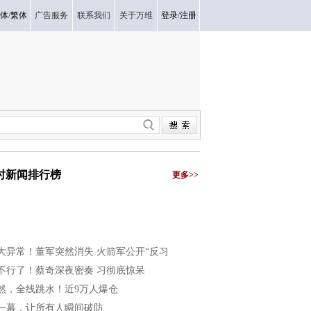
体
/
繁体
广告服务
联系我们
关于万维
登录
/
注册
小时新闻排行榜
更多>>
大异常！董军突然消失 火箭军公开“反习
不行了！蔡奇深夜密奏 习彻底惊呆
然，全线跳水！近9万人爆仓
一幕，让所有人瞬间破防