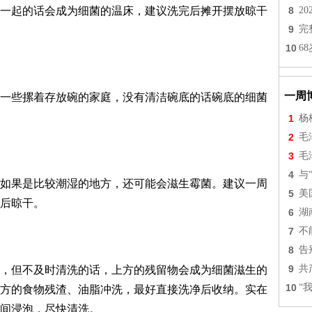
一起的话会成为细菌的温床，建议洗完后摊开摆放晾干
8
2
9
完
10
6
一周
一些摞着存放碗的家庭，没有清洁碗底的话碗底的细菌
1
杨
2
毛
3
毛
4
与
如果是比较潮湿的地方，还可能会滋生霉菌。建议一周
5
美
后晾干。
6
湖
7
不
8
告
9
共
，但不及时清洗的话，上方的残留物会成为细菌滋生的
10
“
方的食物残渣、油脂冲洗，最好直接洗净后收纳。实在
间浸泡，尽快清洗。