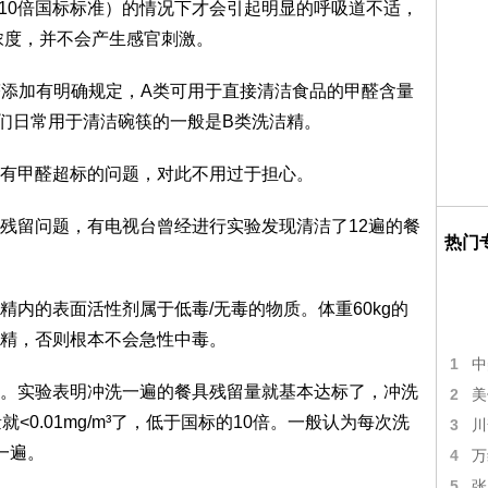
（约10倍国标标准）的情况下才会引起明显的呼吸道不适，
下的浓度，并不会产生感官刺激。
的甲醛添加有明确规定，A类可用于直接清洁食品的甲醛含量
，我们日常用于清洁碗筷的一般是B类洗洁精。
有甲醛超标的问题，对此不用过于担心。
残留问题，有电视台曾经进行实验发现清洁了12遍的餐
热门
内的表面活性剂属于低毒/无毒的物质。体重60kg的
精，否则根本不会急性中毒。
1
中
。实验表明冲洗一遍的餐具残留量就基本达标了，冲洗
2
美
<0.01mg/m³了，低于国标的10倍。一般认为每次洗
3
川
一遍。
4
万
5
张