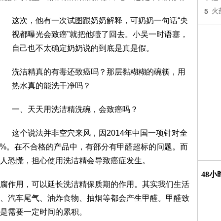
5
火
这次，他有一次试图跟奶奶解释，可奶奶一句话“央
视都曝光会致癌”就把他噎了回去。小吴一时语塞，
自己也不太确定奶奶说的到底是真是假。
洗洁精真的有毒还致癌吗？那层黏糊糊的碗筷，用
热水真的能洗干净吗？
一、天天用洗洁精洗碗，会致癌吗？
这个说法并非空穴来风，因2014年中国一项针对全
.6%。在不合格的产品中，有部分有甲醛超标的问题。而
人恐慌，担心使用洗洁精会导致癌症发生。
48
腐作用，可以延长洗洁精保质期的作用。其实我们生活
、汽车尾气、油炸食物、抽烟等都会产生甲醛。甲醛致
是需要一定时间的累积。