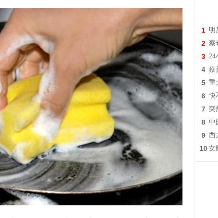
1
明
2
蔡
3
2
4
蔡
5
重
6
快
7
突
8
中
9
西
10
女