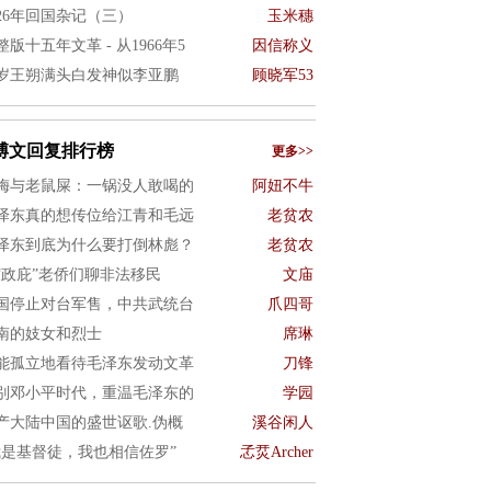
026年回国杂记（三）
玉米穗
整版十五年文革 - 从1966年5
因信称义
8岁王朔满头白发神似李亚鹏
顾晓军53
博文回复排行榜
更多>>
梅与老鼠屎：一锅没人敢喝的
阿妞不牛
泽东真的想传位给江青和毛远
老贫农
泽东到底为什么要打倒林彪？
老贫农
“政庇”老侨们聊非法移民
文庙
国停止对台军售，中共武统台
爪四哥
南的妓女和烈士
席琳
能孤立地看待毛泽东发动文革
刀锋
别邓小平时代，重温毛泽东的
学园
产大陆中国的盛世讴歌.伪概
溪谷闲人
我是基督徒，我也相信佐罗”
孞烎Archer