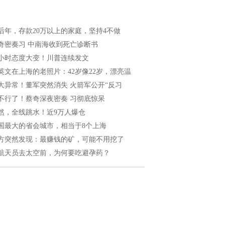
后年，存款20万以上的家庭，坚持4不做
奇密奏习 中南海收到死亡诊断书
4小时态度大变！川普连续发文
英文在上海的老照片：42岁像22岁，漂亮温
大异常！董军突然消失 火箭军公开“反习
不行了！蔡奇深夜密奏 习彻底惊呆
然，全线跳水！近9万人爆仓
国最大的省会城市，相当于8个上海
方突然发现：最赚钱的矿，可能不用挖了
航天员去太空前，为何要吃避孕药？