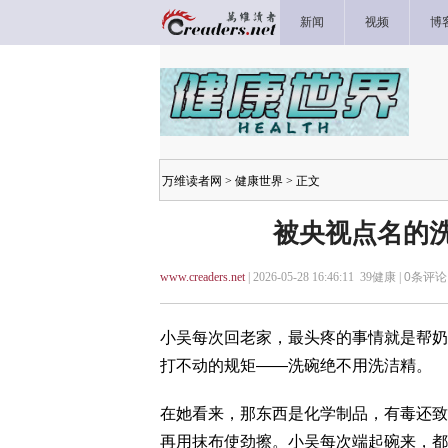
新闻
视频
博
万维读者网
>
健康世界
> 正文
被央视点名的洗
www.creaders.net
| 2026-05-28 16:46:11 39健康 |
0
条评论 
小吴每次回老家，最头疼的事情就是帮奶
打不动的规矩——洗碗绝不用洗洁精。
在她看来，那东西是化学制品，有毒还致
再用抹布使劲擦。小吴每次端起碗来，都