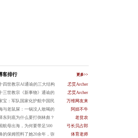
博客排行
更多>>
十四世教宗AI通谕的三大结构
孞烎Archer
十三世教宗《新事物》通谕的
孞烎Archer
家宝：军队国家化护航中国民
万维网友来
梅与老鼠屎：一锅没人敢喝的
阿妞不牛
泽东到底为什么要打倒林彪？
老贫农
国航母出海，为何要带足500
弓长贝占郎
绛的保姆照料了她20余年，弥
体育老师