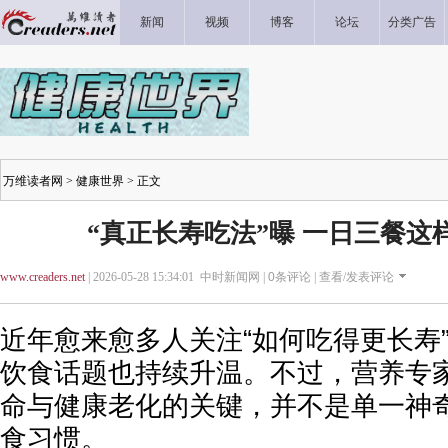
新闻
视频
博客
论坛
分类广告
万维读者网
>
健康世界
> 正文
“真正长寿吃法”曝 一日三餐这
www.creaders.net
| 2026-05-28 15:34:01 中时新闻网 |
0
条评论 |
查看/发表评论
近年愈来愈多人关注“如何吃得更长寿
饮食话题也持续升温。不过，营养专
命与健康老化的关键，并不是单一神
食习惯。