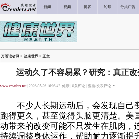
新闻
视频
博客
论坛
分类广告
万维读者网
>
健康世界
> 正文
运动久了不容易累？研究：真正改
www.creaders.net
| 2026-05-26 16:06:42 健康 |
0
条评论 |
查看/发表评论
不少人长期运动后，会发现自己变
跑得更久，甚至觉得头脑更清楚。美
动带来的改变可能不只发生在肌肉，
持续调整身体运作，帮助耐力逐渐提