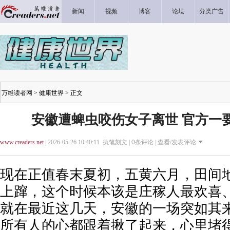
新闻
视频
博客
论坛
分类广告
万维读者网
>
健康世界
> 正文
安徽遭蜱虫咬伤女子离世 官方一
www.creaders.net
| 2026-05-26 10:40:11 执笔刻文 |
0
条评论 |
查看/发表评论
现在正值春末夏初，五黄六月，田间
上蹿，这个时候本该是庄稼人最欢喜
就在最近这几天，安徽的一场突如其
所有人的心都跟着揪了起来，心里堵