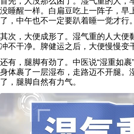
首先，人没那么困了。湿气重的人，
没睡醒一样。白扁豆吃上一阵子，早
了，中午也不一定要趴着睡一觉才行
其次，大便成形了。湿气重的人大便
冲不干净。脾健运之后，大便慢慢变
还有，腿脚有劲了。中医说“湿重如裹
身体裹了一层湿布，走路迈不开腿。
了，腿脚自然有力气。