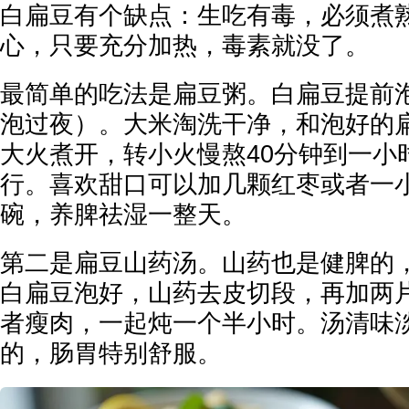
白扁豆有个缺点：生吃有毒，必须煮
心，只要充分加热，毒素就没了。
最简单的吃法是扁豆粥。白扁豆提前
泡过夜）。大米淘洗干净，和泡好的
大火煮开，转小火慢熬40分钟到一小
行。喜欢甜口可以加几颗红枣或者一
碗，养脾祛湿一整天。
第二是扁豆山药汤。山药也是健脾的
白扁豆泡好，山药去皮切段，再加两
者瘦肉，一起炖一个半小时。汤清味
的，肠胃特别舒服。