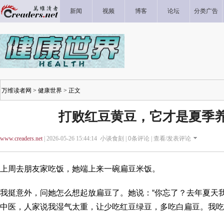
新闻
视频
博客
论坛
分类广告
万维读者网
>
健康世界
> 正文
打败红豆黄豆，它才是夏季
www.creaders.net
| 2026-05-26 15:44:14 小谈食刻 |
0
条评论 |
查看/发表评论
上周去朋友家吃饭，她端上来一碗扁豆米饭。
我挺意外，问她怎么想起放扁豆了。她说：“你忘了？去年夏天
中医，人家说我湿气太重，让少吃红豆绿豆，多吃白扁豆。我吃