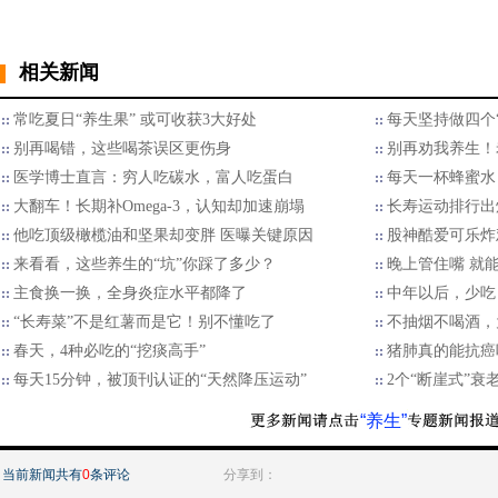
相关新闻
常吃夏日“养生果” 或可收获3大好处
每天坚持做四个
别再喝错，这些喝茶误区更伤身
别再劝我养生！
医学博士直言：穷人吃碳水，富人吃蛋白
每天一杯蜂蜜水
大翻车！长期补Omega-3，认知却加速崩塌
长寿运动排行出炉
他吃顶级橄榄油和坚果却变胖 医曝关键原因
股神酷爱可乐炸
来看看，这些养生的“坑”你踩了多少？
晚上管住嘴 就
主食换一换，全身炎症水平都降了
中年以后，少吃
“长寿菜”不是红薯而是它！别不懂吃了
不抽烟不喝酒，
春天，4种必吃的“挖痰高手”
猪肺真的能抗癌
每天15分钟，被顶刊认证的“天然降压运动”
2个“断崖式”
“养生”
当前新闻共有
0
条评论
分享到：