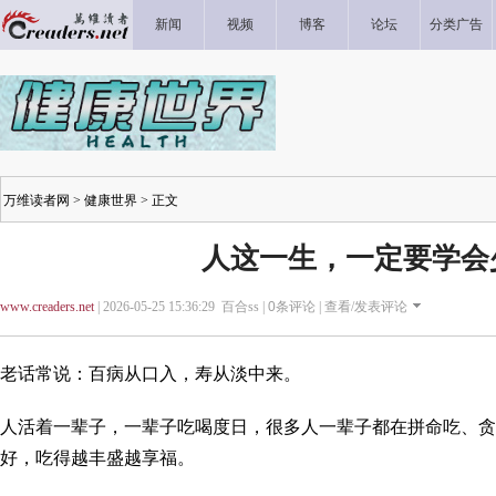
新闻
视频
博客
论坛
分类广告
万维读者网
>
健康世界
> 正文
人这一生，一定要学会
www.creaders.net
| 2026-05-25 15:36:29 百合ss |
0
条评论 |
查看/发表评论
老话常说：百病从口入，寿从淡中来。
人活着一辈子，一辈子吃喝度日，很多人一辈子都在拼命吃、贪
好，吃得越丰盛越享福。