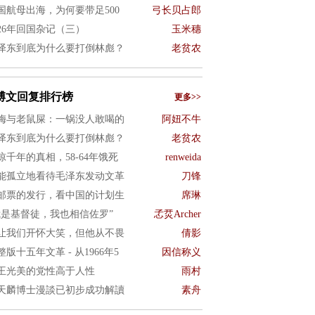
国航母出海，为何要带足500
弓长贝占郎
026年回国杂记（三）
玉米穗
泽东到底为什么要打倒林彪？
老贫农
博文回复排行榜
更多>>
梅与老鼠屎：一锅没人敢喝的
阿妞不牛
泽东到底为什么要打倒林彪？
老贫农
惊千年的真相，58-64年饿死
renweida
能孤立地看待毛泽东发动文革
刀锋
邮票的发行，看中国的计划生
席琳
我是基督徒，我也相信佐罗”
孞烎Archer
让我们开怀大笑，但他从不畏
倩影
整版十五年文革 - 从1966年5
因信称义
王光美的党性高于人性
雨村
天麟博士漫談已初步成功解讀
素舟