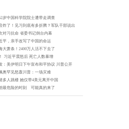
62岁中国科学院院士遭带走调查
音炸了！见习到底有多折腾？军队干部说出
次对习抗命 省委书记倒台内幕
近平，亲手改写了中国的命运
海大萧条！2400万人活不下去了
！ 习近平震怒后 死亡人数暴增
发：美伊明日下午宣布和平协议 川普公开
佩奥罕见怒轰川普：一场灾难
睹多人跳楼 她仅带4美元离开中国
朗最危险的时刻 可能真的来了