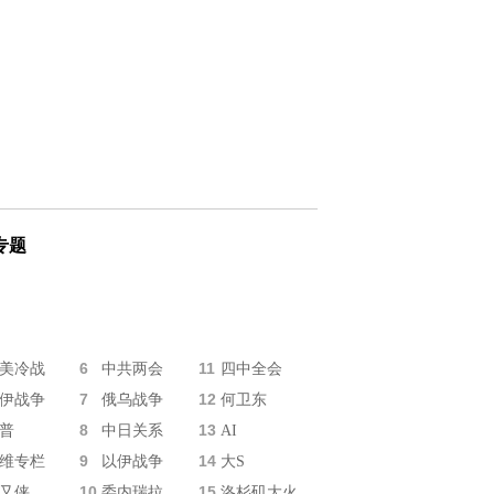
专题
6
11
美冷战
中共两会
四中全会
7
12
伊战争
俄乌战争
何卫东
8
13
普
中日关系
AI
9
14
维专栏
以伊战争
大S
10
15
又侠
委内瑞拉
洛杉矶大火