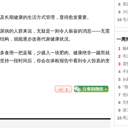
8
美
9
2
及长期健康的生活方式管理，显得愈发重要。
10
毛
尿病的人群来说，无疑是一则令人振奋的消息——无需
结构，就能逐步改善代谢健康状况。
一周
1
杨
多食用一把蓝莓，少摄入一块肥肉。健康绝非一蹴而就
2
毛
坚持一段时间后，你会在体检报告中看到令人惊喜的变
3
震
4
不
5
从
6
“
1
7
他
8
完
9
谈
10
馬