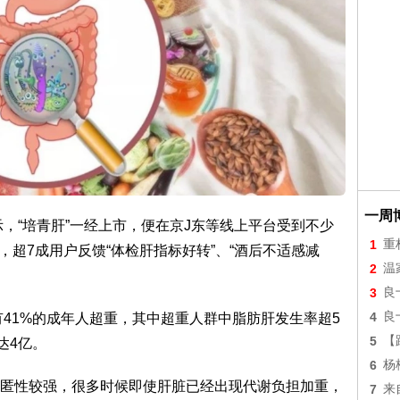
一周
示，“培青肝”一经上市，便在京J东等线上平台受到不少
1
重
，超7成用户反馈“体检肝指标好转”、“酒后不适感减
2
温
3
良
4
良
有41%的成年人超重，其中超重人群中脂肪肝发生率超5
5
【
达4亿。
6
杨
匿性较强，很多时候即使肝脏已经出现代谢负担加重，
7
来