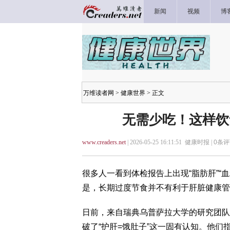
新闻
视频
博
万维读者网
>
健康世界
> 正文
无需少吃！这样饮
www.creaders.net
| 2026-05-25 16:11:51 健康时报 |
0
条评
很多人一看到体检报告上出现“脂肪肝”“
是，长期过度节食并不有利于肝脏健康管
日前，来自瑞典乌普萨拉大学的研究团队在《Na
破了“护肝=饿肚子”这一固有认知。他