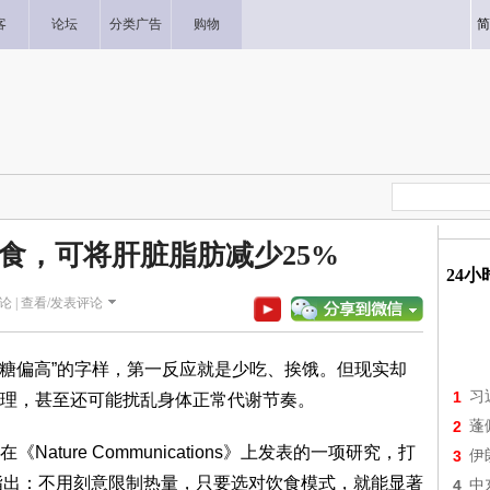
客
论坛
分类广告
购物
简
食，可将肝脏脂肪减少25%
24
论 |
查看/发表评论
血糖偏高”的字样，第一反应就是少吃、挨饿。但现实却
1
习
理，甚至还可能扰乱身体正常代谢节奏。
2
蓬
ture Communications》上发表的一项研究，打
3
伊
们指出：不用刻意限制热量，只要选对饮食模式，就能显著
4
中