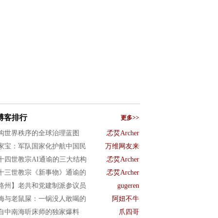
博客排行
更多>>
构世界秩序的全球治理蓝图
孞烎Archer
家宝：军队国家化护航中国民
万维网友来
十四世教宗AI通谕的三大结构
孞烎Archer
十三世教宗《新事物》通谕的
孞烎Archer
路州】老共和党建制派参议员
gugeren
梅与老鼠屎：一锅没人敢喝的
阿妞不牛
自中南海听床师的独家爆料
爪四哥