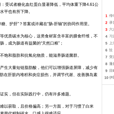
：受试者糖化血红蛋白显著降低，平均体重下降4.61公
水平也有所下降。
1
传
2
录
糖、护肝”？答案或许藏在“肠-肝轴”的协同作用里。
3
六
等优质碳水为核心，这类食材富含丰富的膳食纤维，不
4
习
肠，成为肠道有益菌的“天然口粮”；
5
上
6
扯
不饱和脂肪和抗氧化物质，能滋养肠道菌群。
7
突
8
蓬
产生大量短链脂肪酸，他们可以增强肠道屏障，减少有
9
目
解脂肪在肝脏内堆积和炎症损伤，并调节代谢、改善胰岛素
10
伊
证实，但在实际践行中，仍有许多难题。
难以获取，且价格偏高；另一方面，对于习惯了白米
麦替代精制碳水，口感上很难适应。