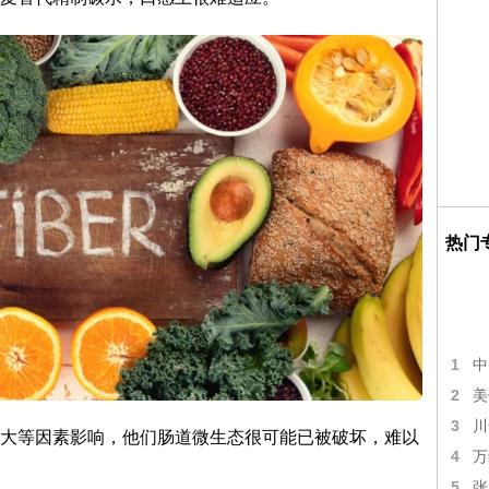
热门
1
中
2
美
3
川
大等因素影响，他们肠道微生态很可能已被破坏，难以
4
万
5
张