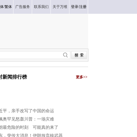
体
/
繁体
广告服务
联系我们
关于万维
登录
/
注册
小时新闻排行榜
更多>>
近平，亲手改写了中国的命运
佩奥罕见怒轰川普：一场灾难
朗最危险的时刻 可能真的来了
东，突传大消息！伊朗放弃核武器