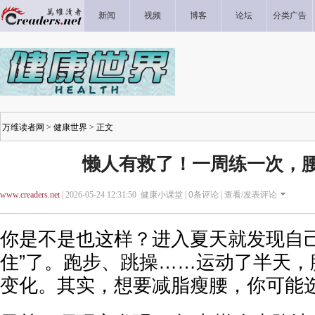
新闻
视频
博客
论坛
分类广告
万维读者网
>
健康世界
> 正文
懒人有救了！一周练一次，
www.creaders.net
| 2026-05-24 12:31:50 健康小课堂 |
0
条评论 |
查看/发表评论
你是不是也这样？进入夏天就发现自己
住”了。跑步、跳操……运动了半天，
变化。其实，想要减脂瘦腰，你可能