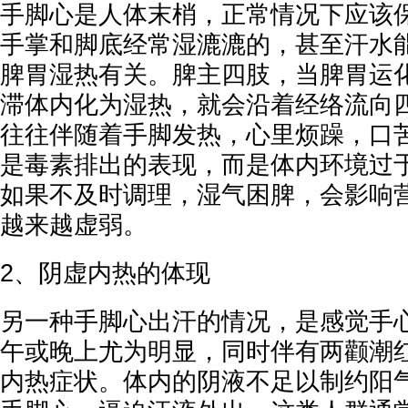
手脚心是人体末梢，正常情况下应该
手掌和脚底经常湿漉漉的，甚至汗水
脾胃湿热有关。脾主四肢，当脾胃运
滞体内化为湿热，就会沿着经络流向
往往伴随着手脚发热，心里烦躁，口
是毒素排出的表现，而是体内环境过
如果不及时调理，湿气困脾，会影响
越来越虚弱。
2、阴虚内热的体现
另一种手脚心出汗的情况，是感觉手
午或晚上尤为明显，同时伴有两颧潮
内热症状。体内的阴液不足以制约阳