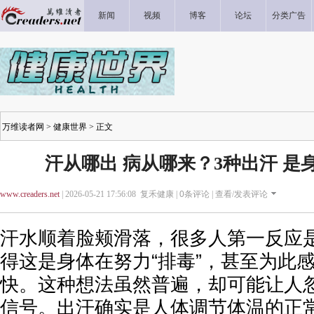
新闻
视频
博客
论坛
分类广告
万维读者网
>
健康世界
> 正文
汗从哪出 病从哪来？3种出汗 是
www.creaders.net
| 2026-05-21 17:56:08 复禾健康 |
0
条评论 |
查看/发表评论
汗水顺着脸颊滑落，很多人第一反应
得这是身体在努力“排毒”，甚至为此
快。这种想法虽然普遍，却可能让人
信号。出汗确实是人体调节体温的正