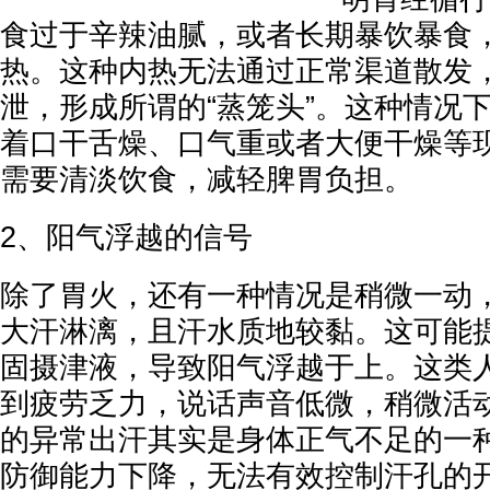
食过于辛辣油腻，或者长期暴饮暴食
热。这种内热无法通过正常渠道散发
泄，形成所谓的“蒸笼头”。这种情况
着口干舌燥、口气重或者大便干燥等
需要清淡饮食，减轻脾胃负担。
2、阳气浮越的信号
除了胃火，还有一种情况是稍微一动
大汗淋漓，且汗水质地较黏。这可能
固摄津液，导致阳气浮越于上。这类
到疲劳乏力，说话声音低微，稍微活
的异常出汗其实是身体正气不足的一
防御能力下降，无法有效控制汗孔的