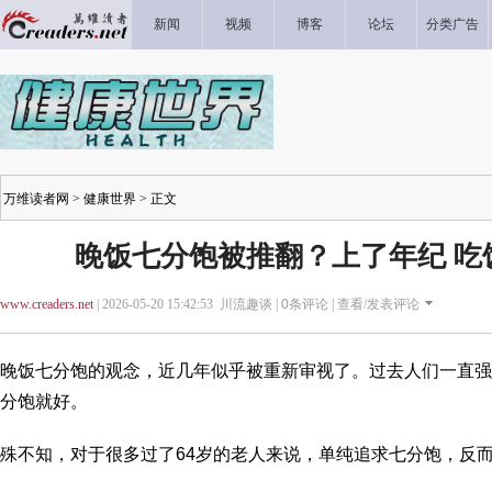
新闻
视频
博客
论坛
分类广告
万维读者网
>
健康世界
> 正文
晚饭七分饱被推翻？上了年纪 吃
www.creaders.net
| 2026-05-20 15:42:53 川流趣谈 |
0
条评论 |
查看/发表评论
晚饭七分饱的观念，近几年似乎被重新审视了。过去人们一直强
分饱就好。
殊不知，对于很多过了64岁的老人来说，单纯追求七分饱，反