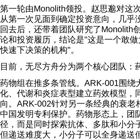
第一轮由Monolith领投。赵思邈对
从第一次见面到确定投资意向，几乎
回去后，还带着团队研究了Monolit
论和投资履历，结论是"这是一个敢做
快速下决策的机构"。
目前，无尽方舟分为两个核心团队：药
药物组在推多条管线。ARK-001围
化、代谢和炎症表型建立药效模型，
向。ARK-002针对另一条经典的衰
中国发明专利保护。药物形态上，团
径，而是同时探索抗体、多肽和小分
但递送难度大，小分子可以全身递送