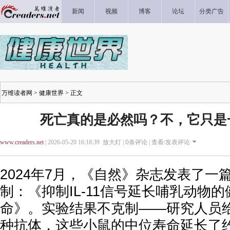
新闻
视频
博客
论坛
分类广告
万维读者网
>
健康世界
> 正文
死亡真的是必然吗？不，它只是
www.creaders.net
| 2026-05-20 16:18:39 放大灯 |
0
条评论 |
查看/发表评论
2024年7月，《自然》杂志发表了一
制：《抑制IL-11信号延长哺乳动物
命》。实验结果不克制——研究人员
种抗体，这些小鼠的中位寿命延长了约