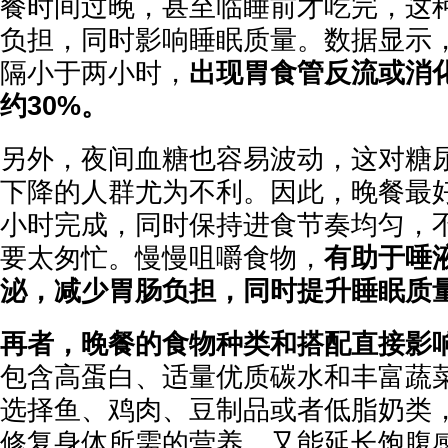
餐时间过晚，甚至临睡前才吃完，这
负担，同时影响睡眠质量。数据显示
隔小于两小时，
出现胃食管反流或消
约30%。
另外，夜间血糖也容易波动，这对糖
下降的人群尤为不利。因此，晚餐最
小时完成，同时保持进食节奏均匀，
要太匆忙。慢慢咀嚼食物，
有助于唾
泌，减少胃肠负担，同时提升睡眠质
再者，晚餐的食物种类和搭配直接影
包含高蛋白、适量优质碳水和丰富蔬
选择鱼、鸡肉、豆制品或者低脂奶类
修复身体所需的营养，又能延长饱腹