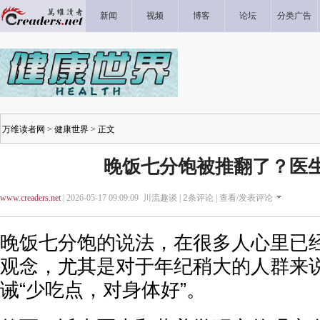
新闻
视频
博客
论坛
分类广告
万维读者网
>
健康世界
> 正文
晚饭七分饱被推翻了？医生发
www.creaders.net
| 2026-05-17 09:09:09 川流趣谈 |
2
条评论 |
查看/发表评论
晚饭七分饱的说法，在很多人心里已
观念，尤其是对于年纪稍大的人群来
诫“少吃点，对身体好”。