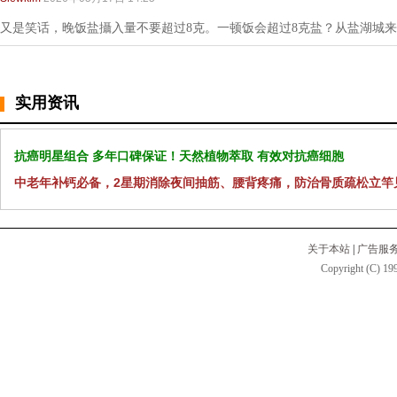
又是笑话，晚饭盐攝入量不要超过8克。一顿饭会超过8克盐？从盐湖城
实用资讯
抗癌明星组合 多年口碑保证！天然植物萃取 有效对抗癌细胞
中老年补钙必备，2星期消除夜间抽筋、腰背疼痛，防治骨质疏松立竿
关于本站
|
广告服
Copyright (C) 199