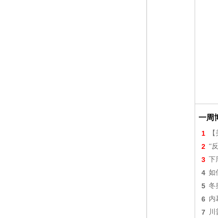
一周
1
【美
2
“
3
下
4
如
5
冬
6
内
7
川