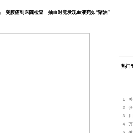
品 突腹痛到医院检查 抽血时竟发现血液宛如“猪油”
热门
1
美
2
张
3
川
4
万
5
俄