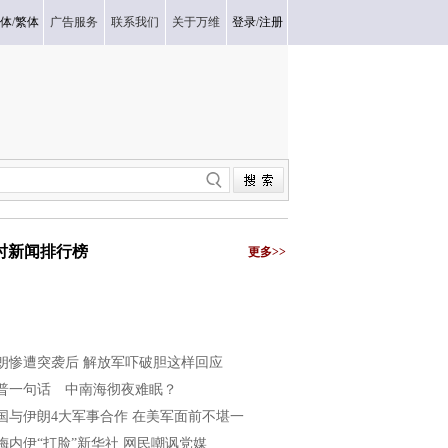
体
/
繁体
广告服务
联系我们
关于万维
登录
/
注册
小时新闻排行榜
更多>>
朗惨遭突袭后 解放军吓破胆这样回应
普一句话 中南海彻夜难眠？
国与伊朗4大军事合作 在美军面前不堪一
梅内伊“打脸”新华社 网民嘲讽党媒