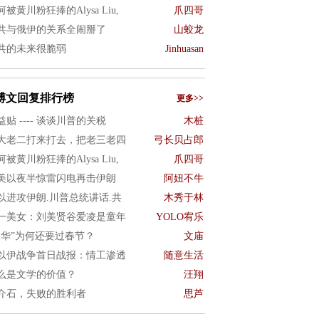
何被黄川粉狂捧的Alysa Liu,
爪四哥
共与俄伊的关系全闹掰了
山蛟龙
共的未来很脆弱
Jinhuasan
博文回复排行榜
更多>>
益贴 ---- 谈谈川普的关税
木桩
大老二打来打去，把老三老四
弓长贝占郎
何被黄川粉狂捧的Alysa Liu,
爪四哥
美以夜半惊雷闪电再击伊朗
阿妞不牛
以进攻伊朗.川普总统讲话.共
木秀于林
一美女：刘美贤谷爱凌是童年
YOLO宥乐
反华”为何还要过春节？
文庙
以伊战争首日战报：情工渗透
随意生活
么是文学的价值？
汪翔
介石，失败的胜利者
思芦