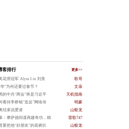
博客排行
更多>>
花滑冠军 Alysa Liu 刘美
歌哥
反华”为何还要过春节？
文庙
周的中共“两会”将是习近平
天机指南
何看待李桥铭“造反”网络传
明豪
奥结束说爱凌
山蛟龙
幕：摩萨德间谍再建奇功，精
雷歌747
普要把他“好朋友”的底裤扒
山蛟龙