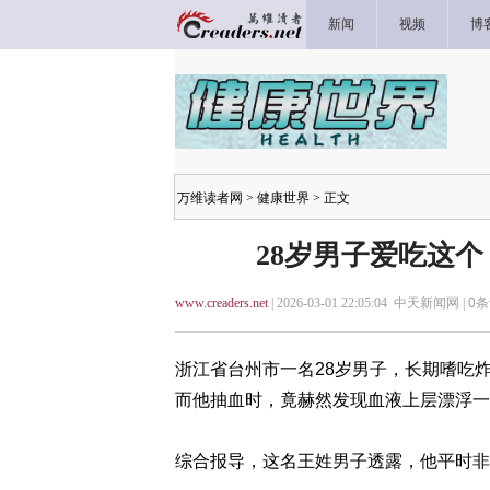
新闻
视频
博
万维读者网
>
健康世界
> 正文
28岁男子爱吃这个
www.creaders.net
| 2026-03-01 22:05:04 中天新闻网 |
0
条
浙江省台州市一名28岁男子，长期嗜吃
而他抽血时，竟赫然发现血液上层漂浮一
综合报导，这名王姓男子透露，他平时非