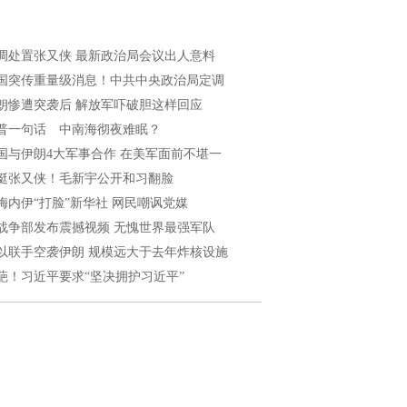
调处置张又侠 最新政治局会议出人意料
国突传重量级消息！中共中央政治局定调
朗惨遭突袭后 解放军吓破胆这样回应
普一句话 中南海彻夜难眠？
国与伊朗4大军事合作 在美军面前不堪一
挺张又侠！毛新宇公开和习翻脸
梅内伊“打脸”新华社 网民嘲讽党媒
战争部发布震撼视频 无愧世界最强军队
以联手空袭伊朗 规模远大于去年炸核设施
葩！习近平要求“坚决拥护习近平”