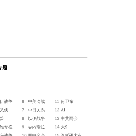
专题
6
11
伊战争
中美冷战
何卫东
7
12
又侠
中日关系
AI
8
13
普
以伊战争
中共两会
9
14
维专栏
委内瑞拉
大S
10
15
乌战争
四中全会
洛杉矶大火