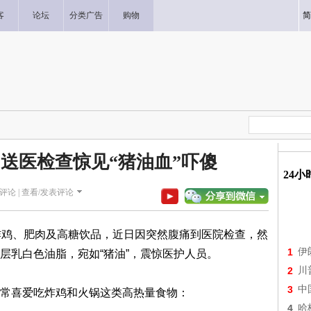
客
论坛
分类广告
购物
简
 送医检查惊见“猪油血”吓傻
24
评论 |
查看/发表评论
炸鸡、肥肉及高糖饮品，近日因突然腹痛到医院检查，然
1
伊
层乳白色油脂，宛如“猪油”，震惊医护人员。
2
川
3
中
常喜爱吃炸鸡和火锅这类高热量食物：
4
哈