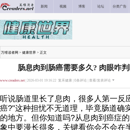
新闻
视频
博客
论坛
分类广告
万维读者网
>
健康世界
> 正文
肠息肉到肠癌需要多久? 肉眼咋判
www.creaders.net
| 2026-03-01 19:16:22 复禾健康 |
0
条评论 |
查看/发表评论
听说肠道里长了息肉，很多人第一反应
癌?"这种担忧不无道理，毕竟肠道确
的地方。但你知道吗?从息肉到癌症
象中要漫长得多，关键看你会不会在半