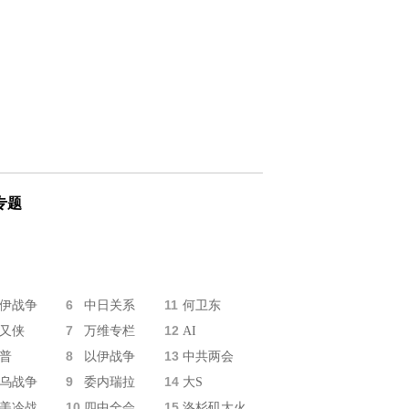
专题
6
11
伊战争
中日关系
何卫东
7
12
又侠
万维专栏
AI
8
13
普
以伊战争
中共两会
9
14
乌战争
委内瑞拉
大S
10
15
美冷战
四中全会
洛杉矶大火