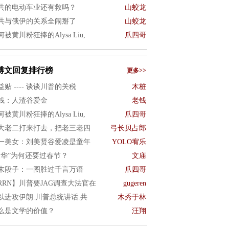
共的电动车业还有救吗？
山蛟龙
共与俄伊的关系全闹掰了
山蛟龙
何被黄川粉狂捧的Alysa Liu,
爪四哥
博文回复排行榜
更多>>
益贴 ---- 谈谈川普的关税
木桩
钱：人渣谷爱金
老钱
何被黄川粉狂捧的Alysa Liu,
爪四哥
大老二打来打去，把老三老四
弓长贝占郎
一美女：刘美贤谷爱凌是童年
YOLO宥乐
反华”为何还要过春节？
文庙
末段子：一图胜过千言万语
爪四哥
RRN】川普要JAG调查大法官在
gugeren
以进攻伊朗.川普总统讲话.共
木秀于林
么是文学的价值？
汪翔