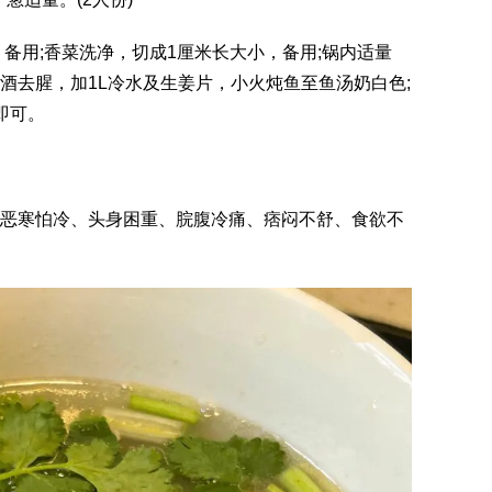
备用;香菜洗净，切成1厘米长大小，备用;锅内适量
酒去腥，加1L冷水及生姜片，小火炖鱼至鱼汤奶白色;
即可。
恶寒怕冷、头身困重、脘腹冷痛、痞闷不舒、食欲不