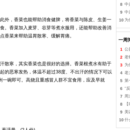
8
中
9
中
此外，香菜也能帮助消食健脾，将香菜与陈皮、生姜一
10
为
食。香菜加入麦芽、谷芽等煮水服用，还能帮助改善消
点香菜来帮助温胃散寒、缓解胃痛。
一周
1
公
2
老
汗散寒，其实香菜也是很好的选择。香菜根煮水有助于
3
为
起的恶寒发热，体温不超过38度、不出汗的情况下可以
4
老
剩一碗即可。高烧且重感冒人群不宜食用，应及早就
5
第
6
“
7
周
8
【
9
美
10
什
，葱适量。(2人份)