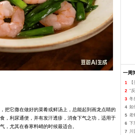
一周
1
【美
2
“
3
冬
4
如
，把它撒在做好的菜肴或鲜汤上，总能起到画龙点睛的
5
老
食，利尿通便，并有发汗透疹，消食下气之功，适用于
6
下
气，尤其在春寒料峭的时候最适合。
7
川