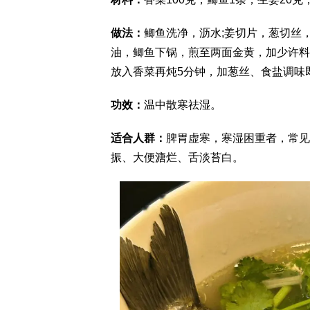
做法：
鲫鱼洗净，沥水;姜切片，葱切丝，
油，鲫鱼下锅，煎至两面金黄，加少许料
放入香菜再炖5分钟，加葱丝、食盐调味
功效：
温中散寒祛湿。
适合人群：
脾胃虚寒，寒湿困重者，常见
振、大便溏烂、舌淡苔白。