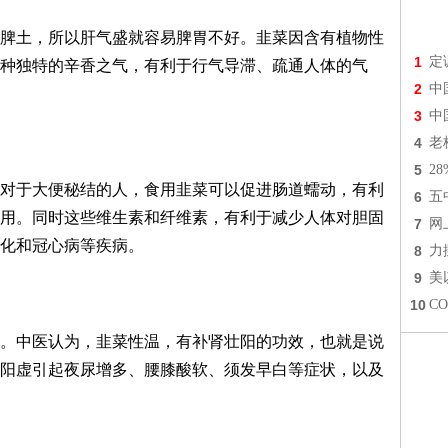
脾土，所以肝气盛就容易脾胃不好。韭菜因含有植物性
1
定
种独特的辛香之气，有利于行气导滞、疏通人体的气
2
中
3
中
4
老
5
2
对于大便秘结的人，食用韭菜可以促进肠道蠕动，有利
6
五
用。同时这些维生素和纤维素，有利于减少人体对胆固
7
网
化和冠心病等疾病。
8
力
9
美
10
C
。中医认为，韭菜性温，有补肾壮阳的功效，也就是说
阳虚引起夜尿增多、腰膝酸软、须发早白等症状，以及