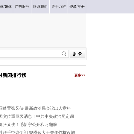
体
/
繁体
广告服务
联系我们
关于万维
登录
/
注册
小时新闻排行榜
更多>>
调处置张又侠 最新政治局会议出人意料
国突传重量级消息！中共中央政治局定调
挺张又侠！毛新宇公开和习翻脸
以联手空袭伊朗 规模远大于去年炸核设施