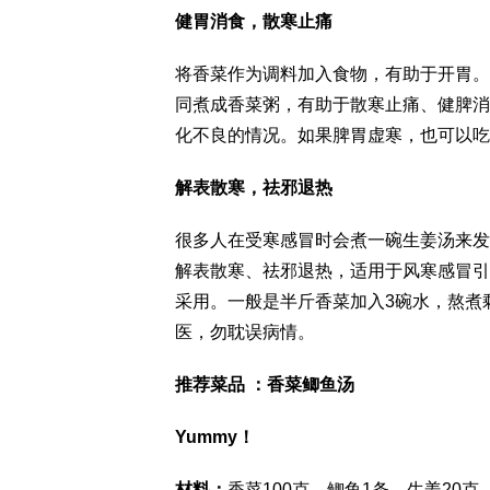
健胃消食，散寒止痛
将香菜作为调料加入食物，有助于开胃。
同煮成香菜粥，有助于散寒止痛、健脾消
化不良的情况。如果脾胃虚寒，也可以吃
解表散寒，祛邪退热
很多人在受寒感冒时会煮一碗生姜汤来发
解表散寒、祛邪退热，适用于风寒感冒引
采用。一般是半斤香菜加入3碗水，熬煮
医，勿耽误病情。
推荐菜品 ：香菜鲫鱼汤
Yummy！
材料：
香菜100克，鲫鱼1条，生姜20克