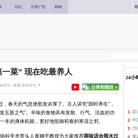
客
论坛
分类广告
购物
简
第一菜” 现在吃最养人
24
条评论 |
查看/发表评论
过，春天的气息便愈发浓厚了。古人讲究“因时养生”，
1
定
散发五脏之气”。辛味的食物具有发散、行气、活血的功
2
中
一冬的身体机能，更好地抵御初春的寒湿之邪。
3
力
病科学术带头人黄穗平教授为大家推荐
两味适合雨水过
4
美