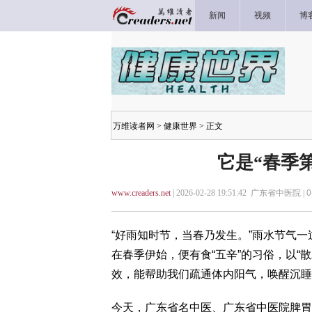
新闻
视频
博
万维读者网
>
健康世界
> 正文
它是“春季
www.creaders.net
| 2026-02-28 19:51:42 广东省中医院 |
0
“好雨知时节，当春乃发生。”雨水节气一
在春季伊始，便有食“五辛”的习俗，以“
效，能帮助我们疏通体内阳气，唤醒沉睡
今天，广东省名中医、广东省中医院脾胃