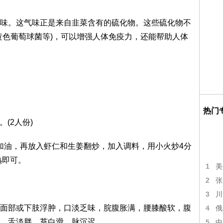
味。这气味正是来自韭菜含有的硫化物。这些硫化物不
黄色葡萄球菌等)，可以增强人体免疫力，还能帮助人体
热门
。(2人份)
内加油，再放入虾仁和生姜翻炒，加入调料，用小火炒4分
熟即可。
1
美
2
张
3
川
面部或下肢浮肿，口淡乏味，脘腹胀满，腰膝酸软，腹
4
俄
，舌淡胖，苔白滑，脉沉迟。
5
中