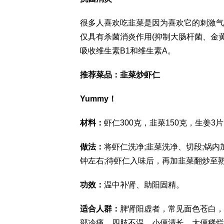
很多人喜欢吃韭菜是因为喜欢它的刺激气
仅具有杀菌消炎作用(抑制大肠杆菌、金
吸收维生素B1和维生素A。
推荐菜品：韭菜炒虾仁
Yummy！
材料：
虾仁300克，韭菜150克，生姜3片
做法：
将虾仁洗净;韭菜洗净、切段;锅
钟左右;待虾仁入味后，再加韭菜翻炒至
功效：
温中补肾、助阳固精。
适合人群：
脾肾阳虚者，常见面色苍白，
部冷痛，四肢不温，小便清长，大便稀烂