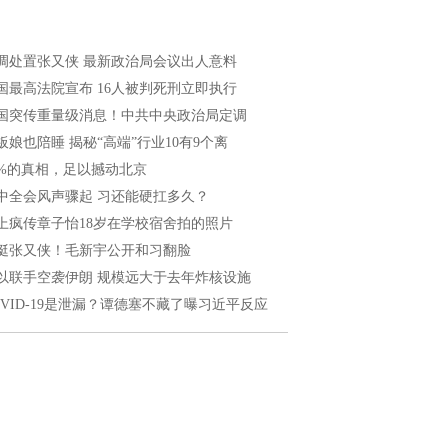
调处置张又侠 最新政治局会议出人意料
国最高法院宣布 16人被判死刑立即执行
国突传重量级消息！中共中央政治局定调
板娘也陪睡 揭秘“高端”行业10有9个离
8%的真相，足以撼动北京
中全会风声骤起 习还能硬扛多久？
上疯传章子怡18岁在学校宿舍拍的照片
挺张又侠！毛新宇公开和习翻脸
以联手空袭伊朗 规模远大于去年炸核设施
OVID-19是泄漏？谭德塞不藏了曝习近平反应