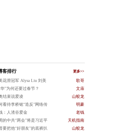
博客排行
更多>>
花滑冠军 Alysa Liu 刘美
歌哥
反华”为何还要过春节？
文庙
奥结束说爱凌
山蛟龙
何看待李桥铭“造反”网络传
明豪
钱：人渣谷爱金
老钱
周的中共“两会”将是习近平
天机指南
普要把他“好朋友”的底裤扒
山蛟龙