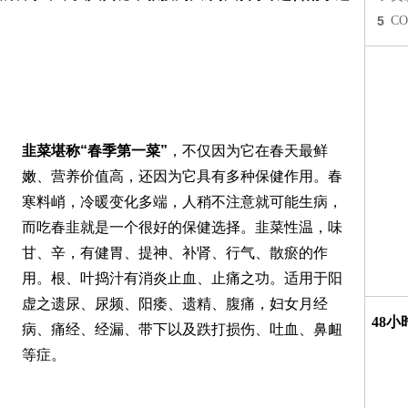
5
C
韭菜堪称“春季第一菜”
，不仅因为它在春天最鲜
嫩、营养价值高，还因为它具有多种保健作用。春
寒料峭，冷暖变化多端，人稍不注意就可能生病，
而吃春韭就是一个很好的保健选择。韭菜性温，味
甘、辛，有健胃、提神、补肾、行气、散瘀的作
用。根、叶捣汁有消炎止血、止痛之功。适用于阳
虚之遗尿、尿频、阳痿、遗精、腹痛，妇女月经
48
病、痛经、经漏、带下以及跌打损伤、吐血、鼻衄
等症。