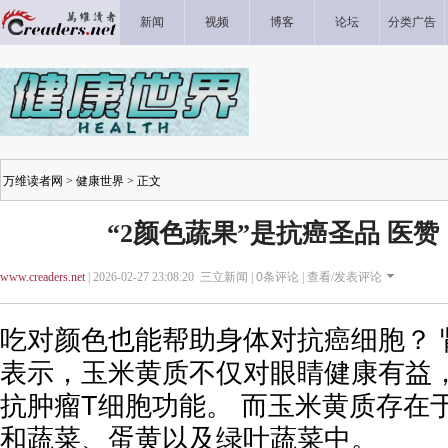
新闻
视频
博客
论坛
分类广告
万维读者网
>
健康世界
> 正文
“2颜色蔬果”是抗癌圣品 医
www.creaders.net
| 2026-02-27 23:08:20 三立新闻 |
0
条评论 |
查看/发表评论
吃对颜色也能帮助身体对抗癌细胞？ 
表示，玉米黄质不仅对眼睛健康有益
抗肿瘤T细胞功能。 而玉米黄质存在
和蔬菜、蛋黄以及绿叶蔬菜中。