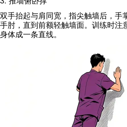
3. 推墙俯卧撑
双手抬起与肩同宽，指尖触墙后，手
手肘，直到前额轻触墙面。训练时注
身体成一条直线。