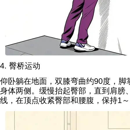
4. 臀桥运动
仰卧躺在地面，双膝弯曲约90度，脚
身体两侧。缓慢抬起臀部，直到肩膀
线，在顶点收紧臀部和腰腹，保持1～