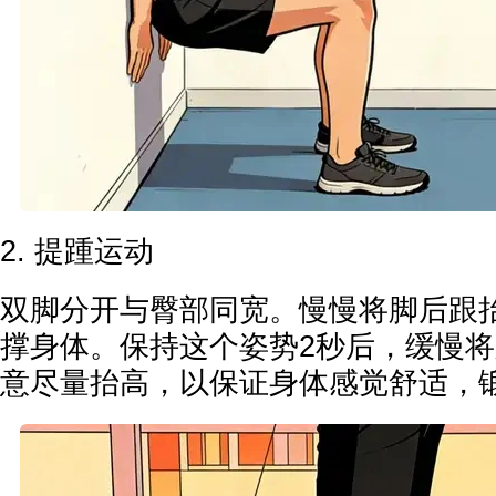
2. 提踵运动
双脚分开与臀部同宽。慢慢将脚后跟
撑身体。保持这个姿势2秒后，缓慢
意尽量抬高，以保证身体感觉舒适，