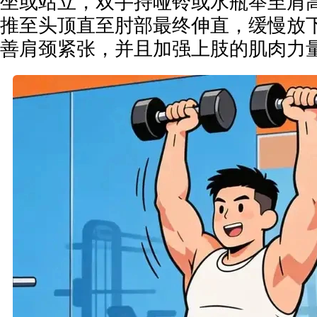
坐或站立，双手持哑铃或水瓶举至肩
推至头顶直至肘部最终伸直，缓慢放
善肩颈紧张，并且加强上肢的肌肉力