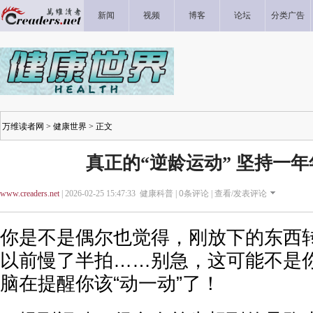
新闻
视频
博客
论坛
分类广告
万维读者网
>
健康世界
> 正文
真正的“逆龄运动” 坚持一年年
www.creaders.net
| 2026-02-25 15:47:33 健康科普 |
0
条评论 |
查看/发表评论
你是不是偶尔也觉得，刚放下的东西
以前慢了半拍……别急，这可能不是
脑在提醒你该“动一动”了！