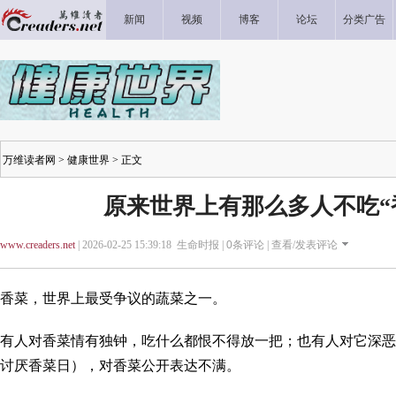
新闻
视频
博客
论坛
分类广告
万维读者网
>
健康世界
> 正文
原来世界上有那么多人不吃“
www.creaders.net
| 2026-02-25 15:39:18 生命时报 |
0
条评论 |
查看/发表评论
香菜，世界上最受争议的蔬菜之一。
有人对香菜情有独钟，吃什么都恨不得放一把；也有人对它深恶
讨厌香菜日），对香菜公开表达不满。