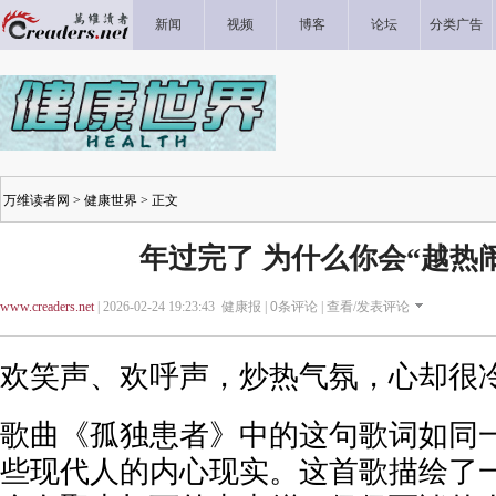
新闻
视频
博客
论坛
分类广告
万维读者网
>
健康世界
> 正文
年过完了 为什么你会“越热
www.creaders.net
| 2026-02-24 19:23:43 健康报 |
0
条评论 |
查看/发表评论
欢笑声、欢呼声，炒热气氛，心却很
歌曲《孤独患者》中的这句歌词如同
些现代人的内心现实。这首歌描绘了