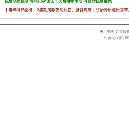
抗癌明星组合 多年口碑保证！天然植物萃取 有效对抗癌细胞
中老年补钙必备，2星期消除夜间抽筋、腰背疼痛，防治骨质疏松立竿
关于本站
|
广告服
Copyright (C) 199