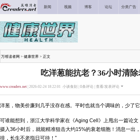
新闻
视频
博客
论坛
分类广告
万维读者网
>
健康世界
> 正文
吃洋葱能抗老？36小时清除
www.creaders.net
| 2026-02-24 18:22:01 小谈食刻 |
0
条评论 |
查看/发表评论
洋葱，物美价廉到几乎没存在感。平时也就当个调味的，少了它
可谁能想到，浙江大学科学家在《Aging Cell》上甩出一篇
摄入36小时后，就能精准狙击大约15%的衰老细胞！消息一出
排，长生不老指日可待！”