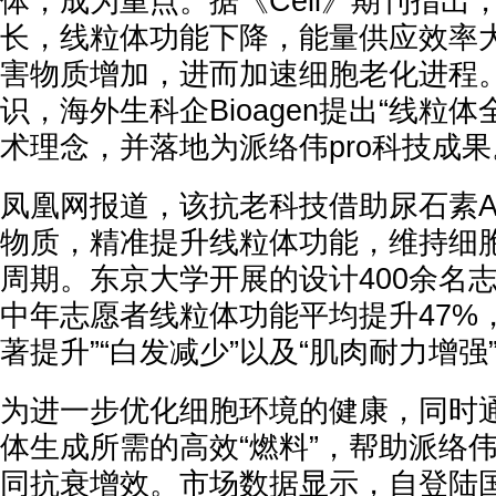
体，成为重点。据《Cell》期刊指出
长，线粒体功能下降，能量供应效率
害物质增加，进而加速细胞老化进程
识，海外生科企Bioagen提出“线粒
术理念，并落地为派络伟pro科技成果
凤凰网报道，该抗老科技借助尿石素A
物质，精准提升线粒体功能，维持细
周期。东京大学开展的设计400余名
中年志愿者线粒体功能平均提升47%
著提升”“白发减少”以及“肌肉耐力增强
为进一步优化细胞环境的健康，同时
体生成所需的高效“燃料”，帮助派络伟p
同抗衰增效。市场数据显示，自登陆