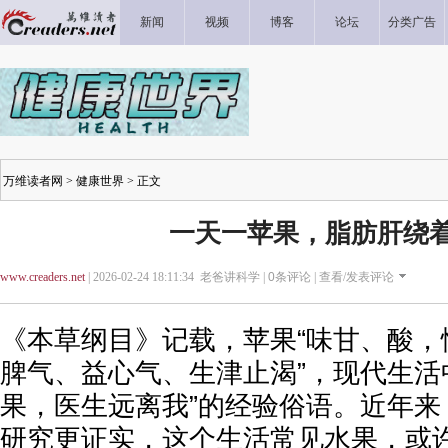
新闻
视频
博客
论坛
分类广告
万维读者网
>
健康世界
> 正文
一天一苹果，脂肪肝绕
www.creaders.net
| 2026-02-24 18:11:34 老爸讲科学 |
0
条评论 |
查看/发表评论
《本草纲目》记载，苹果“味甘、酸，
脾气、益心气、生津止渴”，现代生活
果，医生远离我”的经验俗语。近年来
研究更证实，这个生活常见水果，或