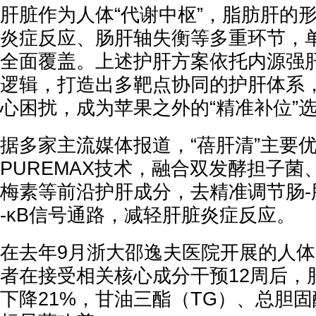
肝脏作为人体“代谢中枢”，脂肪肝的
炎症反应、肠肝轴失衡等多重环节，
全面覆盖。上述护肝方案依托内源强
逻辑，打造出多靶点协同的护肝体系
心困扰，成为苹果之外的“精准补位”
据多家主流媒体报道，“蓓肝清”主要
PUREMAX技术，融合双发酵担子菌、
梅素等前沿护肝成分，去精准调节肠-
-κB信号通路，减轻肝脏炎症反应。
在去年9月浙大邵逸夫医院开展的人体
者在接受相关核心成分干预12周后，
下降21%，甘油三酯（TG）、总胆固