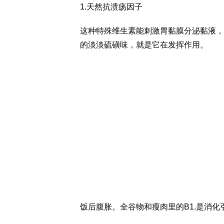
1.天然抗溃疡因子
这种特殊维生素能刺激胃黏膜分泌黏液，
的淡淡硫磺味，就是它在发挥作用。
饭后腹胀。全谷物和瘦肉里的B1.是消化