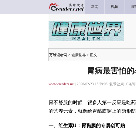
新闻
视频
博
万维读者网
>
健康世界
> 正文
胃病最害怕的
www.creaders.net
| 2026-02-23 15:59:05 复禾健康 |
0
条评
胃不舒服的时候，很多人第一反应是吃药
的营养元素，就像给胃黏膜穿上的隐形防
一、维生素U：胃黏膜的专属创可贴