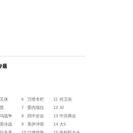
专题
6
11
又侠
万维专栏
何卫东
7
12
普
委内瑞拉
AI
8
13
乌战争
四中全会
中共两会
9
14
美冷战
美伊冲突
大S
10
15
日关系
以伊战争
洛杉矶大火