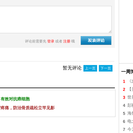
评论前需要先
登录
或者
注册
哦
暂无评论
上一页
下一页
一周
1
《
2
【美
3
世
 有效对抗癌细胞
4
彭
背疼痛，防治骨质疏松立竿见影
5
海
6
电
7
今