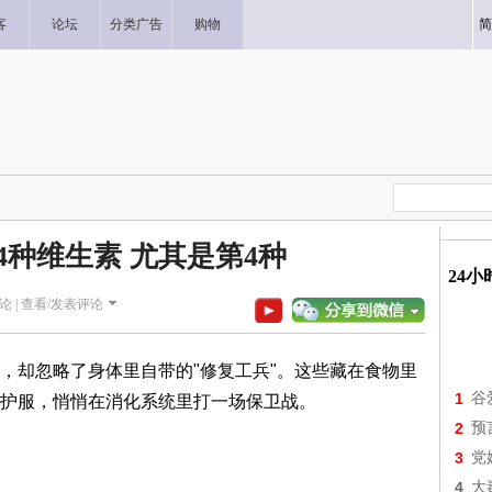
客
论坛
分类广告
购物
简
4种维生素 尤其是第4种
24
论 |
查看/发表评论
，却忽略了身体里自带的"修复工兵"。这些藏在食物里
1
谷
护服，悄悄在消化系统里打一场保卫战。
2
预
3
党
4
大