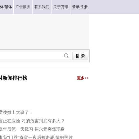
体
/
繁体
广告服务
联系我们
关于万维
登录
/
注册
小时新闻排行榜
更多>>
爱凌摊上大事了！
言正在应验 习的危害到底有多大？
媒年后第一天戳习 崔永元突然现身
毒枭“门乔”春宵一夜后被击毙 情妇照片