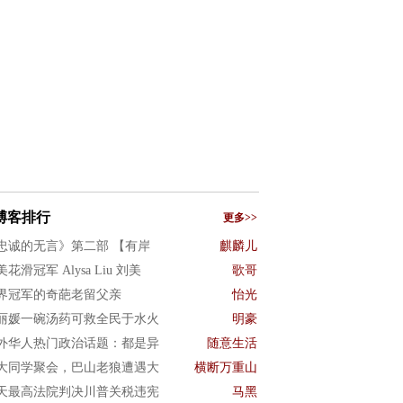
博客排行
更多>>
忠诚的无言》第二部 【有岸
麒麟儿
花滑冠军 Alysa Liu 刘美
歌哥
界冠军的奇葩老留父亲
怡光
丽媛一碗汤药可救全民于水火
明豪
外华人热门政治话题：都是异
随意生活
大同学聚会，巴山老狼遭遇大
横断万重山
天最高法院判决川普关税违宪
马黑