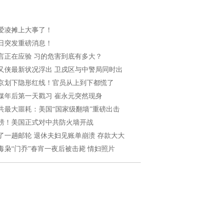
爱凌摊上大事了！
日突发重磅消息！
言正在应验 习的危害到底有多大？
又侠最新状况浮出 卫戍区与中警局同时出
京划下隐形红线！官员从上到下都慌了
媒年后第一天戳习 崔永元突然现身
共最大噩耗：美国“国家级翻墙”重磅出击
磅！美国正式对中共防火墙开战
了一趟邮轮 退休夫妇见账单崩溃 存款大大
毒枭“门乔”春宵一夜后被击毙 情妇照片