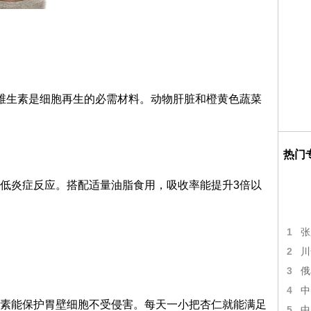
维生素是细胞再生的必需材料。动物肝脏和橙黄色蔬菜
热门
低炎症反应。搭配适量油脂食用，吸收率能提升3倍以
1
张
2
川
3
俄
4
中
素能保护胃壁细胞不受侵害。每天一小把杏仁就能满足
5
中