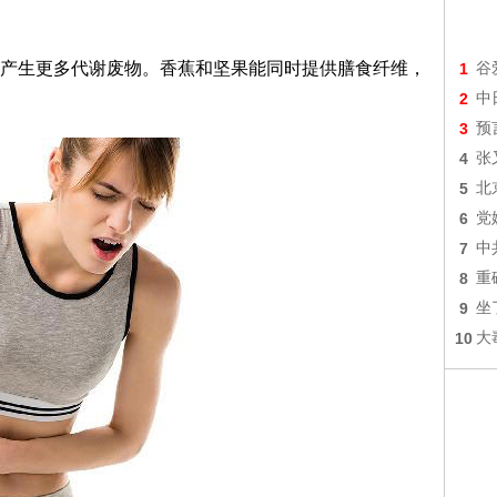
产生更多代谢废物。香蕉和坚果能同时提供膳食纤维，
1
谷
2
中
3
预
4
张
5
北
6
党
7
中
8
重
9
坐
10
大