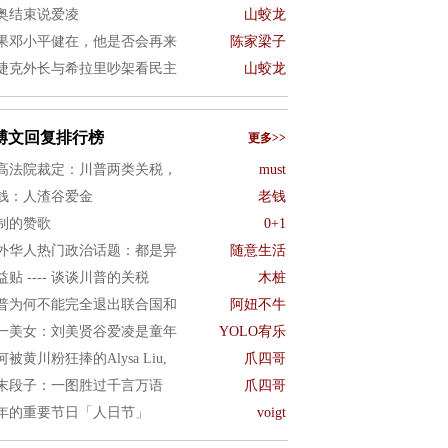
奥结束说爱凌
山蛟龙
果邓小平健在，他是否会再来
陈家梁子
捷克外长与希拉里吵架看民主
山蛟龙
博文回复排行榜
更多>>
高法院裁定：川普两类关税，
must
钱：人渣谷爱金
老钱
制的赞歌
0+1
外华人热门政治话题：都是异
随意生活
益贴 ---- 谈谈川普的关税
木桩
普为何不能完全退出联合国和
阿妞不牛
一美女：刘美贤谷爱凌是童年
YOLO宥乐
何被黄川粉狂捧的Alysa Liu,
爪四哥
末段子：一图胜过千言万语
爪四哥
年的重要节日「人日节」
voigt