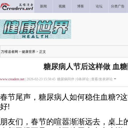
新闻
视频
博客
论坛
分类广告
万维读者网
>
健康世界
> 正文
糖尿病人节后这样做 血
www.creaders.net
| 2026-02-23 15:58:45 糖尿病同伴 |
0
条评论 |
查看/发表评论
春节尾声，糖尿病人如何稳住血糖?这
好!
朋友们，春节的喧嚣渐渐远去，桌上