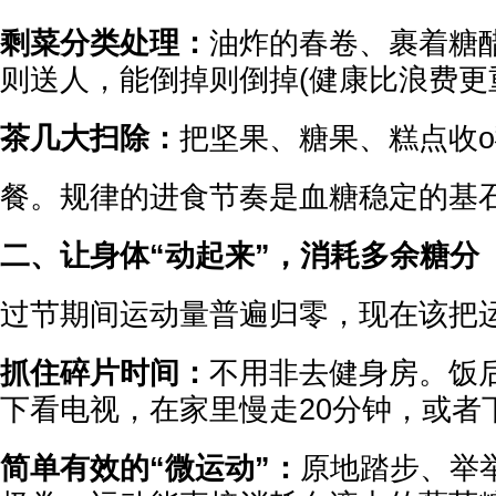
剩菜分类处理：
油炸的春卷、裹着糖
则送人，能倒掉则倒掉(健康比浪费更
茶几大扫除：
把坚果、糖果、糕点收o
餐。规律的进食节奏是血糖稳定的基
二、让身体“动起来”，消耗多余糖分
过节期间运动量普遍归零，现在该把
抓住碎片时间：
不用非去健身房。饭
下看电视，在家里慢走20分钟，或者
简单有效的“微运动”：
原地踏步、举