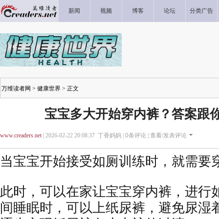
新闻
视频
博客
论坛
分类广告
万维读者网
>
健康世界
> 正文
宝宝多大开始穿内裤？答案跟
www.creaders.net
| 2026-02-22 20:08:37 丁香妈妈 |
0
条评论 |
查看/发表评论
当宝宝开始接受如厕训练时，就需要
此时，可以在家让宝宝穿内裤，进行
间睡眠时，可以上纸尿裤，避免尿湿