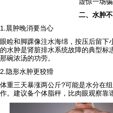
虚惊一场骗
二、水肿不
1.晨肿晚消要当心
眼睑和脚踝像注水海绵，按压后留下
的水肿是肾脏排水系统故障的典型标
那碗浓汤的功劳。
2.隐形水肿更狡猾
体重三天暴涨两公斤?可能是水分在
作。建议备个体脂秤，比肉眼观察靠