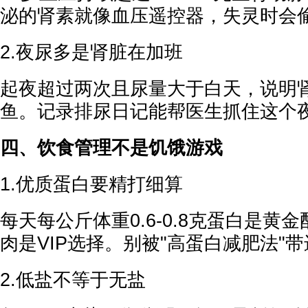
泌的肾素就像血压遥控器，失灵时会
2.夜尿多是肾脏在加班
起夜超过两次且尿量大于白天，说明
鱼。记录排尿日记能帮医生抓住这个
四、饮食管理不是饥饿游戏
1.优质蛋白要精打细算
每天每公斤体重0.6-0.8克蛋白是黄
肉是VIP选择。别被"高蛋白减肥法"
2.低盐不等于无盐