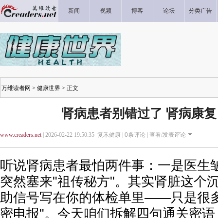
新闻
视频
博客
论坛
分类广告
万维读者网
>
健康世界
> 正文
肾病患者别错过了 肾病康
www.creaders.net
| 2026-02-22 19:50:35 复禾健康 |
0
条评论 |
查看/发表评论
听说肾病患者最怕两件事：一是医生
突然塞来"祖传秘方"。其实肾脏这个
助信号写在你的体检单里——只是很多
密电报"。今天咱们拆解四句通关密语