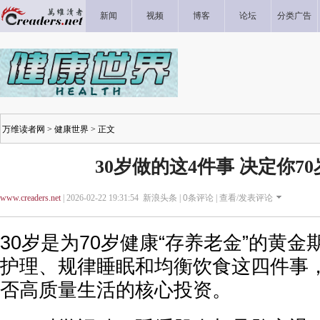
新闻
视频
博客
论坛
分类广告
万维读者网
>
健康世界
> 正文
30岁做的这4件事 决定你7
www.creaders.net
| 2026-02-22 19:31:54 新浪头条 |
0
条评论 |
查看/发表评论
30岁是为70岁健康“存养老金”的黄
护理、规律睡眠和均衡饮食这四件事
否高质量生活的核心投资。