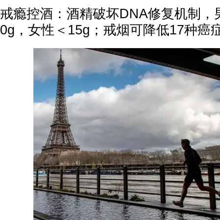
戒瘾控酒：酒精破坏DNA修复机制，
0g，女性＜15g；戒烟可降低17种癌