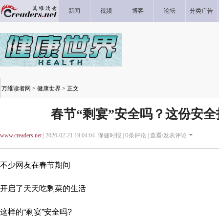
新闻
视频
博客
论坛
分类广告
万维读者网
>
健康世界
> 正文
春节“剩宴”安全吗？这份安
www.creaders.net
| 2026-02-21 19:04:04 保健时报 |
0
条评论 |
查看/发表评论
不少网友在春节期间
开启了天天吃剩菜的生活
这样的“剩宴”安全吗?