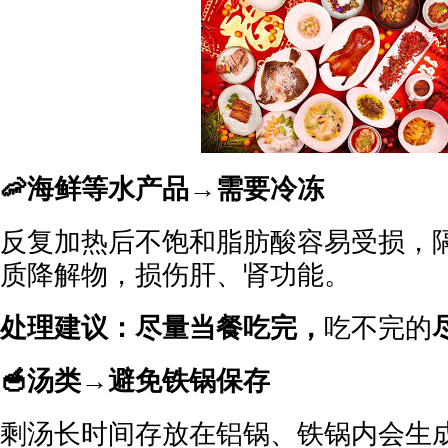
🦐海鲜等水产品→需要冷冻
反复加热后不饱和脂肪酸容易受损，
质降解物，损伤肝、肾功能。
处理建议：
尽量当餐吃完，
吃不完的
🥣汤类→避免铁锅保存
剩汤长时间存放在铝锅、铁锅内会生