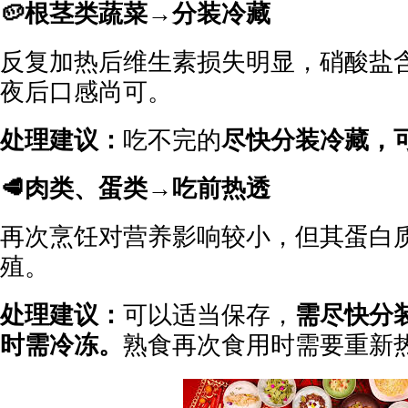
🥔根茎类蔬菜→分装冷藏
反复加热后维生素损失明显，硝酸盐
夜后口感尚可。
处理建议：
吃不完的
尽快分装冷藏，可
🥩肉类、蛋类→吃前热透
再次烹饪对营养影响较小，但其蛋白
殖。
处理建议：
可以适当保存，
需尽快分
时需冷冻。
熟食再次食用时需要重新