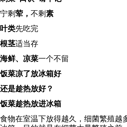
宁剩
荤，
不剩
素
叶类
先吃完
根茎
适当存
海鲜、凉菜
一个不留
饭菜凉了放冰箱好
还是趁热放好？
饭菜趁热放进冰箱
食物在室温下放得越久，细菌繁殖越