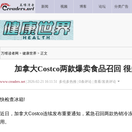
新闻
视频
博客
论坛
分类广告
万维读者网
>
健康世界
> 正文
加拿大Costco两款爆卖食品召回
www.creaders.net
| 2026-02-21 16:11:51 多伦多热推 |
0
条评论 |
查看/发表评论
快检查冰箱!
近日，加拿大Costco连续发布重要通知，紧急召回两款热销
用。