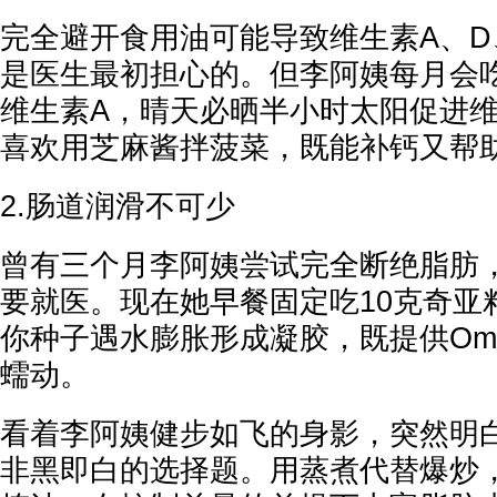
完全避开食用油可能导致维生素A、D
是医生最初担心的。但李阿姨每月会
维生素A，晴天必晒半小时太阳促进
喜欢用芝麻酱拌菠菜，既能补钙又帮
2.肠道润滑不可少
曾有三个月李阿姨尝试完全断绝脂肪
要就医。现在她早餐固定吃10克奇亚
你种子遇水膨胀形成凝胶，既提供Ome
蠕动。
看着李阿姨健步如飞的身影，突然明
非黑即白的选择题。用蒸煮代替爆炒