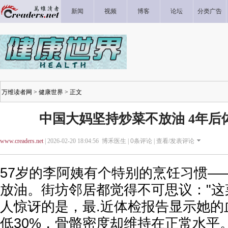
新闻
视频
博客
论坛
分类广告
万维读者网
>
健康世界
> 正文
中国大妈坚持炒菜不放油 4年后
www.creaders.net
| 2026-02-20 18:04:56 博禾医生 |
0
条评论 |
查看/发表评论
57岁的李阿姨有个特别的烹饪习惯—
放油。街坊邻居都觉得不可思议："这
人惊讶的是，最.近体检报告显示她的
低30%，骨骼密度却维持在正常水平