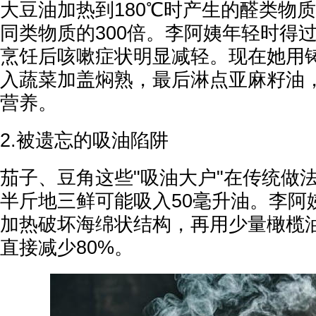
大豆油加热到180℃时产生的醛类物质
同类物质的300倍。李阿姨年轻时得
烹饪后咳嗽症状明显减轻。现在她用
入蔬菜加盖焖熟，最后淋点亚麻籽油
营养。
2.被遗忘的吸油陷阱
茄子、豆角这些"吸油大户"在传统做
半斤地三鲜可能吸入50毫升油。李阿
加热破坏海绵状结构，再用少量橄榄
直接减少80%。