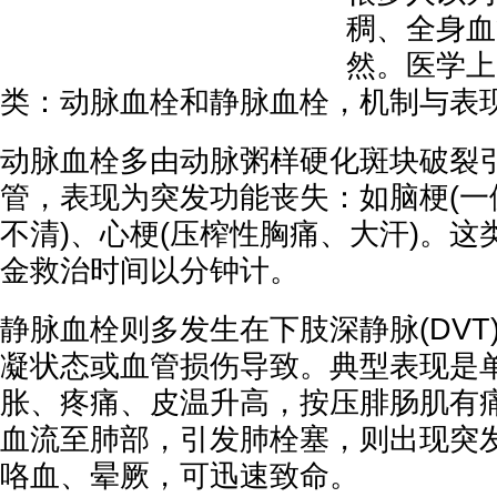
稠、全身血
然。医学上
类：动脉血栓和静脉血栓，机制与表
动脉血栓多由动脉粥样硬化斑块破裂
管，表现为突发功能丧失：如脑梗(一
不清)、心梗(压榨性胸痛、大汗)。
金救治时间以分钟计。
静脉血栓则多发生在下肢深静脉(DVT
凝状态或血管损伤导致。典型表现是
胀、疼痛、皮温升高，按压腓肠肌有
血流至肺部，引发肺栓塞，则出现突
咯血、晕厥，可迅速致命。