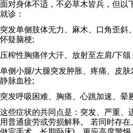
面对身体不适，不必草木皆兵，但以
就诊：
突发单侧肢体无力、麻木、口角歪斜、
怀疑脑梗;
压榨性胸痛伴大汗、放射至左肩/下颌 
单侧小腿/大腿突发肿胀、疼痛、皮肤发
静脉血栓;
突发呼吸困难、胸痛、心跳加速、晕厥
这些症状的共同点是：突发、严重、
用普通疲劳或劳损解释。 若同时存在
做完手术、长期卧床)，更应高度警惕