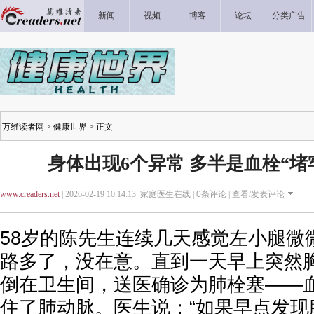
新闻
视频
博客
论坛
分类广告
万维读者网
>
健康世界
> 正文
身体出现6个异常 多半是血栓“堵
www.creaders.net
| 2026-02-19 10:14:13 家庭医生在线 |
0
条评论 |
查看/发表评论
58岁的陈先生连续几天感觉左小腿微
路多了，没在意。直到一天早上突然
倒在卫生间，送医确诊为肺栓塞——
住了肺动脉。医生说：“如果早点发现