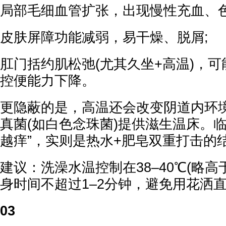
局部毛细血管扩张，出现慢性充血、色
皮肤屏障功能减弱，易干燥、脱屑;
肛门括约肌松弛(尤其久坐+高温)，
控便能力下降。
更隐蔽的是，高温还会改变阴道内环境
真菌(如白色念珠菌)提供滋生温床。
越痒”，实则是热水+肥皂双重打击的
建议：洗澡水温控制在38–40℃(略高
身时间不超过1–2分钟，避免用花洒
03