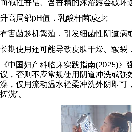
而碱性香皂、含香精的沐浴露会破坏
升高局部pH值，乳酸杆菌减少;
有害菌趁机繁殖，引发细菌性阴道病或
长期使用还可能导致皮肤干燥、皲裂
《中国妇产科临床实践指南(2025)
议，否则不应常规使用阴道冲洗或强效
澡，仅用流动温水轻柔冲洗外阴即可，
搓洗”。