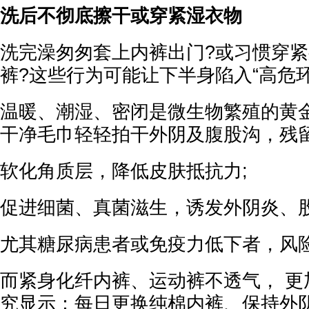
洗后不彻底擦干或穿紧湿衣物
洗完澡匆匆套上内裤出门?或习惯穿
裤?这些行为可能让下半身陷入“高危环
温暖、潮湿、密闭是微生物繁殖的黄
干净毛巾轻轻拍干外阴及腹股沟，残
软化角质层，降低皮肤抵抗力;
促进细菌、真菌滋生，诱发外阴炎、股
尤其糖尿病患者或免疫力低下者，风
而紧身化纤内裤、运动裤不透气， 更
究显示：每日更换纯棉内裤、保持外