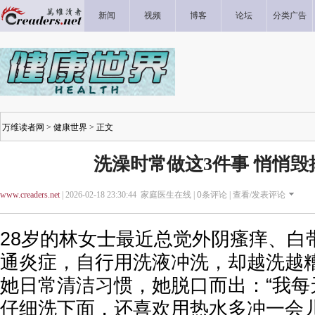
新闻
视频
博客
论坛
分类广告
万维读者网
>
健康世界
> 正文
洗澡时常做这3件事 悄悄毁
www.creaders.net
| 2026-02-18 23:30:44 家庭医生在线 |
0
条评论 |
查看/发表评论
28岁的林女士最近总觉外阴瘙痒、白
通炎症，自行用洗液冲洗，却越洗越
她日常清洁习惯，她脱口而出：“我每
仔细洗下面，还喜欢用热水多冲一会儿