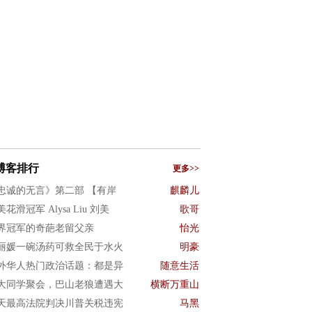
博客排行
更多>>
忠诚的无言》第二部 【有岸
麒麟儿
花滑冠军 Alysa Liu 刘美
歌哥
界冠军的奇葩老留父亲
怡光
丽媛一碗汤药可救全民于水火
明豪
外华人热门政治话题：都是异
随意生活
大同学聚会，巴山老狼遭遇大
横断万重山
天最高法院判决川普关税违宪
马黑