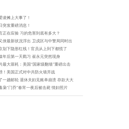
爱凌摊上大事了！
日突发重磅消息！
言正在应验 习的危害到底有多大？
又侠最新状况浮出 卫戍区与中警局同时出
京划下隐形红线！官员从上到下都慌了
媒年后第一天戳习 崔永元突然现身
共最大噩耗：美国“国家级翻墙”重磅出击
磅！美国正式对中共防火墙开战
了一趟邮轮 退休夫妇见账单崩溃 存款大大
毒枭“门乔”春宵一夜后被击毙 情妇照片