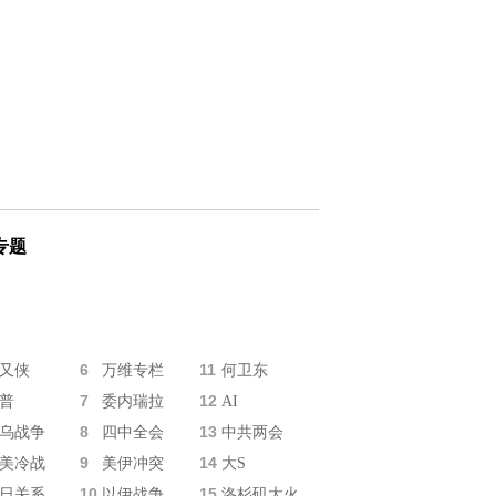
专题
6
11
又侠
万维专栏
何卫东
7
12
普
委内瑞拉
AI
8
13
乌战争
四中全会
中共两会
9
14
美冷战
美伊冲突
大S
10
15
日关系
以伊战争
洛杉矶大火