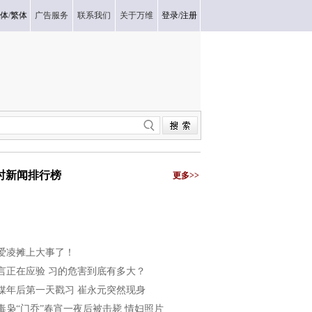
体
/
繁体
广告服务
联系我们
关于万维
登录
/
注册
小时新闻排行榜
更多>>
爱凌摊上大事了！
言正在应验 习的危害到底有多大？
媒年后第一天戳习 崔永元突然现身
毒枭“门乔”春宵一夜后被击毙 情妇照片