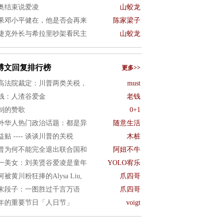
奥结束说爱凌
山蛟龙
果邓小平健在，他是否会再来
陈家梁子
捷克外长与希拉里吵架看民主
山蛟龙
博文回复排行榜
更多>>
高法院裁定：川普两类关税，
must
钱：人渣谷爱金
老钱
制的赞歌
0+1
外华人热门政治话题：都是异
随意生活
益贴 ---- 谈谈川普的关税
木桩
普为何不能完全退出联合国和
阿妞不牛
一美女：刘美贤谷爱凌是童年
YOLO宥乐
何被黄川粉狂捧的Alysa Liu,
爪四哥
末段子：一图胜过千言万语
爪四哥
年的重要节日「人日节」
voigt