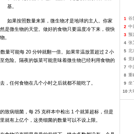
基。
1
谷
如果按照数量来算，微生物才是地球的主人。你家
2
中
然是微生物的天堂。做好的食物只要温度冷下来，很快
3
预
物。
4
张
5
北
物的数量可能每 20 分钟就翻一倍。如果常温放置超过 2 小
6
党
至危险。隔夜的饭菜可能意味着微生物已经利用食物的
7
中
8
重
去，任何食物在几个小时之后就都不能吃了。
9
坐
10
大
致病细菌，每 25 克样本中检出 1 个就算超标，但是
里就有上亿个，这类细菌的数量可以不设上限。