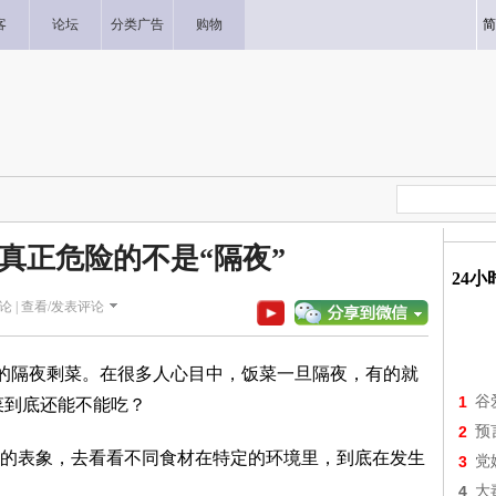
客
论坛
分类广告
购物
简
真正危险的不是“隔夜”
24
论 |
查看/发表评论
”的隔夜剩菜。在很多人心目中，饭菜一旦隔夜，有的就
1
谷
夜菜到底还能不能吃？
2
预
的表象，去看看不同食材在特定的环境里，到底在发生
3
党
4
大