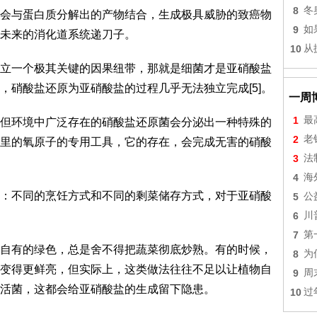
8
冬
会与蛋白质分解出的产物结合，生成极具威胁的致癌物
9
如
未来的消化道系统递刀子。
10
从
立一个极其关键的因果纽带，那就是细菌才是亚硝酸盐
，硝酸盐还原为亚硝酸盐的过程几乎无法独立完成[5]。
一周
1
最
但环境中广泛存在的硝酸盐还原菌会分泌出一种特殊的
2
老
里的氧原子的专用工具，它的存在，会完成无害的硝酸
3
法
4
海
：不同的烹饪方式和不同的剩菜储存方式，对于亚硝酸
5
公
6
川
7
第
自有的绿色，总是舍不得把蔬菜彻底炒熟。有的时候，
8
为
变得更鲜亮，但实际上，这类做法往往不足以让植物自
9
周
活菌，这都会给亚硝酸盐的生成留下隐患。
10
过