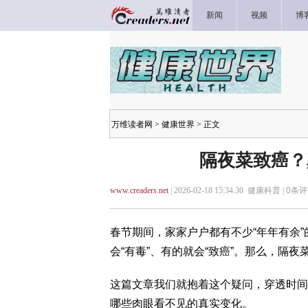
新闻
视频
博
万维读者网
>
健康世界
> 正文
隔夜菜致癌？
www.creaders.net
| 2026-02-18 15:34:30 健康科普 |
0
条评
春节期间，家家户户都有不少“年年有余
会“有毒”、有的就会“致癌”。那么，隔
这篇文章我们就抱着这个疑问，穿透时间
哪些肉眼看不见的真实变化。