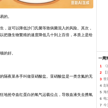
易的。
生，这可以降低沙门氏菌等致病菌混入的风险。其次，
以把微生物繁殖的速度降低几十到上百倍，本质上是给
顿的好。
一周
1
《
2
【美
的隔夜菜杀手叫做亚硝酸盐。亚硝酸盐是一类含氮的无
3
世
4
彭
5
海
狂地抢夺血红蛋白的氧气运载位点，导致血液失去携氧
6
电
7
今