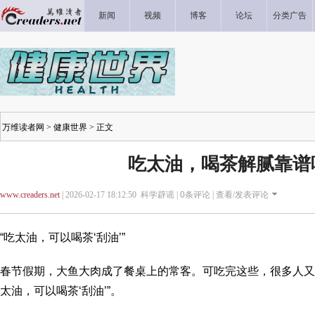
新闻
视频
博客
论坛
分类广告
万维读者网
>
健康世界
> 正文
吃太油，喝茶解腻靠谱
www.creaders.net
| 2026-02-17 18:12:50 科学辟谣 |
0
条评论 |
查看/发表评论
“吃太油，可以喝茶‘刮油’”
春节假期，大鱼大肉成了餐桌上的常客。可吃完这些，很多人又
太油，可以喝茶‘刮油’”。