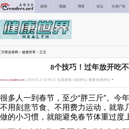
新闻
视频
博客
论坛
分类广告
万维读者网
>
健康世界
> 正文
8个技巧！过年放开吃
www.creaders.net
| 2026-02-17 18:00:21 红星新闻 |
0
条评论 |
查看/发表评论
很多人一到春节，至少“胖三斤”。今
不用刻意节食、不用费力运动，就靠
做的小习惯，就能避免春节体重过度