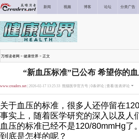
新闻
视频
博客
论坛
分类广告
万维读者网
>
健康世界
> 正文
“新血压标准”已公布 希望你的
www.creaders.net
| 2026-02-17 13:25:33 熊猫医学官方号 |
0
条评论 |
查看/发表评论
关于血压的标准，很多人还停留在120/
事实上，随着医学研究的深入以及人
血压的标准已经不是120/80mmHg
到底是怎样的呢？