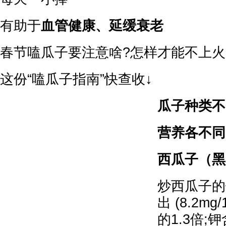
有助于
血管健康、延缓衰老
春节嗑瓜子要注意啥?怎样才能不上火
这份“嗑瓜子指南”快查收↓
瓜子种类不
营养各不同
西瓜子（黑
炒西瓜子的
出 (8.2m
的1.3倍;钾