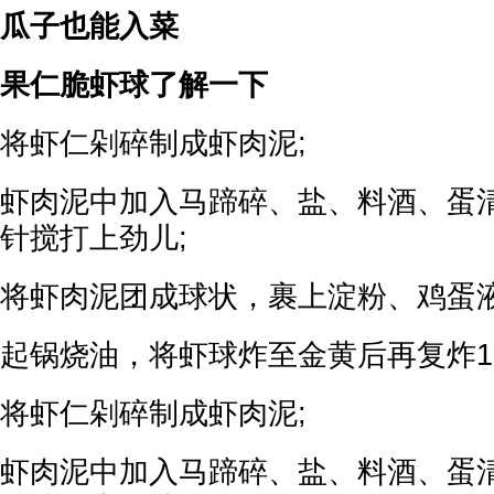
瓜子也能入菜
果仁脆虾球了解一下
将虾仁剁碎制成虾肉泥;
虾肉泥中加入马蹄碎、盐、料酒、蛋
针搅打上劲儿;
将虾肉泥团成球状，裹上淀粉、鸡蛋液
起锅烧油，将虾球炸至金黄后再复炸1
将虾仁剁碎制成虾肉泥;
虾肉泥中加入马蹄碎、盐、料酒、蛋