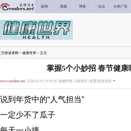
新闻
视频
博客
论坛
分类广告
万维读者网
>
健康世界
> 正文
掌握5个小妙招 春节健康
www.creaders.net
| 2026-02-16 19:18:16 保健时报 |
0
条评论 |
查看/发表评论
说到年货中的“人气担当”
一定少不了瓜子
每天一小捧