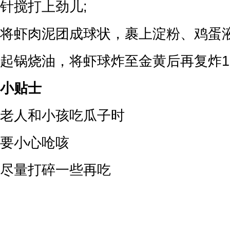
针搅打上劲儿;
将虾肉泥团成球状，裹上淀粉、鸡蛋液
起锅烧油，将虾球炸至金黄后再复炸1
小贴士
老人和小孩吃瓜子时
要小心呛咳
尽量打碎一些再吃