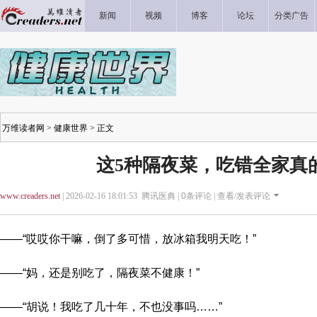
新闻
视频
博客
论坛
分类广告
万维读者网
>
健康世界
> 正文
这5种隔夜菜，吃错全家真
www.creaders.net
| 2026-02-16 18:01:53 腾讯医典 |
0
条评论 |
查看/发表评论
——“哎哎你干嘛，倒了多可惜，放冰箱我明天吃！”
——“妈，还是别吃了，隔夜菜不健康！”
——“胡说！我吃了几十年，不也没事吗……”