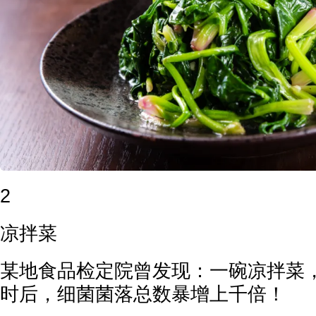
2
凉拌菜
某地食品检定院曾发现：一碗凉拌菜
时后，细菌菌落总数暴增上千倍！