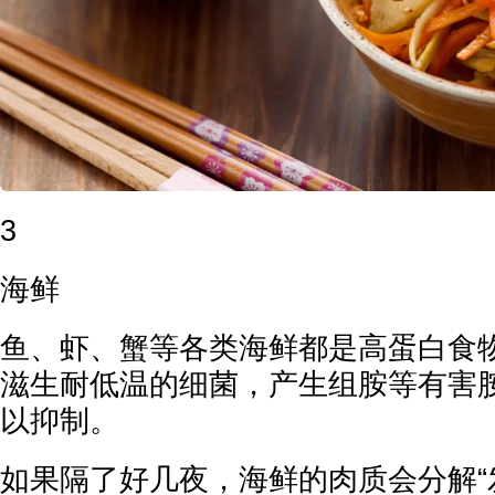
3
海鲜
鱼、虾、蟹等各类海鲜都是高蛋白食
滋生耐低温的细菌，产生组胺等有害
以抑制。
如果隔了好几夜，海鲜的肉质会分解“