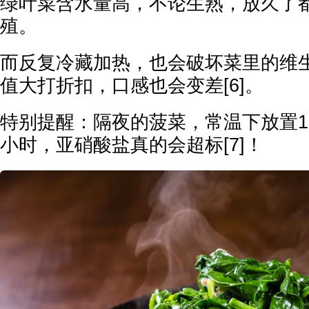
绿叶菜含水量高，不论生熟，放久了
殖。
而反复冷藏加热，也会破坏菜里的维
值大打折扣，口感也会变差[6]。
特别提醒：隔夜的菠菜，常温下放置1
小时，亚硝酸盐真的会超标[7]！