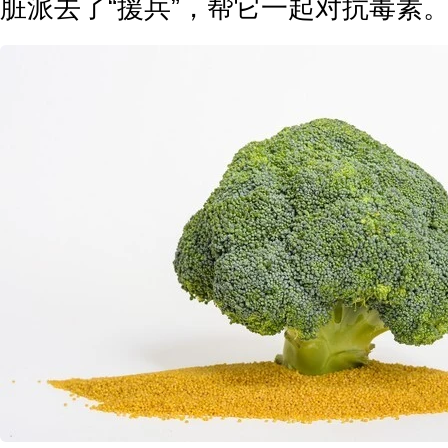
脏派去了“援兵”，帮它一起对抗毒素