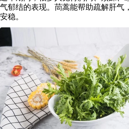
气郁结的表现。茼蒿能帮助疏解肝气
安稳。