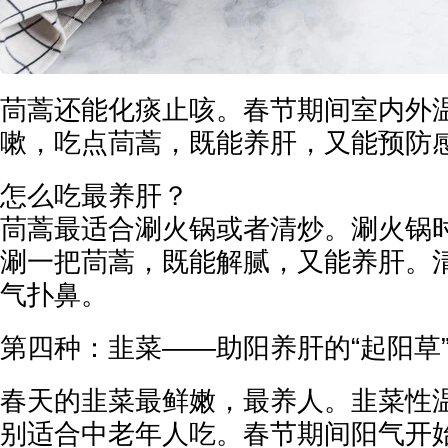
茼蒿还能化痰止咳。春节期间室内外
嗽，吃点茼蒿，既能养肝，又能预防
怎么吃最养肝？
茼蒿最适合涮火锅或者清炒。涮火锅
涮一把茼蒿，既能解腻，又能养肝。
气扑鼻。
第四种：韭菜——助阳养肝的“起阳草
春天的韭菜最鲜嫩，最养人。韭菜性
别适合中老年人吃。春节期间阳气开