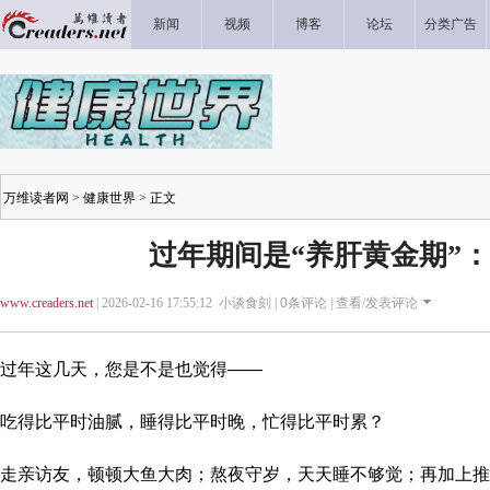
新闻
视频
博客
论坛
分类广告
万维读者网
>
健康世界
> 正文
过年期间是“养肝黄金期”：
www.creaders.net
| 2026-02-16 17:55:12 小谈食刻 |
0
条评论 |
查看/发表评论
过年这几天，您是不是也觉得——
吃得比平时油腻，睡得比平时晚，忙得比平时累？
走亲访友，顿顿大鱼大肉；熬夜守岁，天天睡不够觉；再加上推