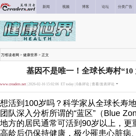
新闻
视频
博客
论坛
分类广告
万维读者网
>
健康世界
> 正文
基因不是唯一！全球长寿村“10
www.creaders.net
| 2026-02-16 15:02:06 ET today |
0
条评论 |
查看/发表评论
想活到100岁吗？科学家从全球长寿
团队深入分析所谓的“蓝区”（Blue Z
地方的居民通常可活到90岁以上，更
高龄后仍保持健康，极少罹患心脏病