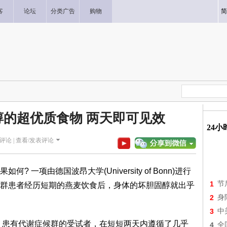
客
论坛
分类广告
购物
简
的超优质食物 两天即可见效
24
评论 |
查看/发表评论
一项由德国波昂大学(University of Bonn)进行
1
节
群患者经历短期的燕麦饮食后，身体的坏胆固醇就出乎
2
身
3
中
在研究中，患有代谢症候群的受试者，在短短两天内遵循了几乎
4
全