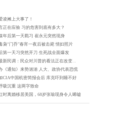
爱凌摊上大事了！
言正在应验 习的危害到底有多大？
媒年后第一天戳习 崔永元突然现身
毒枭“门乔”春宵一夜后被击毙 情妇照片
后第一天习突然开刀 生死战全面爆发
最新民调：民众对川普的看法正在改变...
办《通知》来势汹汹 人大、政协代表恐慌
加CIA中国机密简报会后 库克吓到睡不好
呼吸沉重 这两字致命
红时离婚移居美国，68岁张瑜现身令人唏嘘