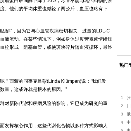
度脂蛋白胆固醇下降了10%，尽管不能与现代药物的效
度。他们的平均体重也减轻了两公斤，血压也略有下
胆固醇”，因为它与心血管疾病密切相关。过量的LDL-C
血液流动。在某些情况下，例如身体过度劳累或情绪压
血栓形成，阻塞血管，或使斑块碎片随血液循环，最终
热门
蒙的同事克吕彭(Linda Klümpen)说：“我们发
数量，这或许就是根本的原因。”
1
张
群对新陈代谢和疾病风险的影响，它已成为研究的重
2
川
3
俄
4
中
面发挥核心作用，这些代谢化合物以多种方式影响人
5
中