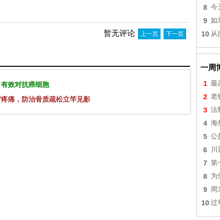
8
今
9
如
暂无评论
10
从
上一页
下一页
一周
1
最
 有效对抗癌细胞
2
老
背疼痛，防治骨质疏松立竿见影
3
法
4
海
5
公
6
川
7
第
8
为
9
周
10
过