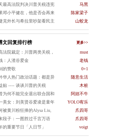
天最高法院判决川普关税违宪
马黑
果邓小平健在，他是否会再来
陈家梁子
捷克外长与希拉里吵架看民主
山蛟龙
博文回复排行榜
更多>>
高法院裁定：川普两类关税，
must
钱：人渣谷爱金
老钱
制的赞歌
0+1
外华人热门政治话题：都是异
随意生活
益贴 ---- 谈谈川普的关税
木桩
普为何不能完全退出联合国和
阿妞不牛
一美女：刘美贤谷爱凌是童年
YOLO宥乐
何被黄川粉狂捧的Alysa Liu,
爪四哥
末段子：一图胜过千言万语
爪四哥
年的重要节日「人日节」
voigt