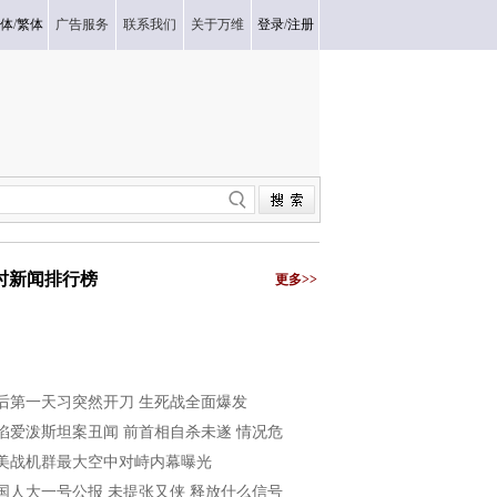
体
/
繁体
广告服务
联系我们
关于万维
登录
/
注册
小时新闻排行榜
更多>>
后第一天习突然开刀 生死战全面爆发
陷爱泼斯坦案丑闻 前首相自杀未遂 情况危
美战机群最大空中对峙内幕曝光
国人大一号公报 未提张又侠 释放什么信号