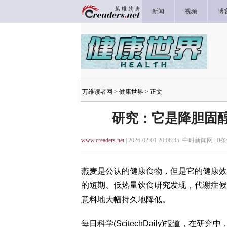
新闻
视频
博
万维读者网
>
健康世界
> 正文
研究：它是降胆固醇
www.creaders.net
| 2026-02-01 20:08:35 中时新闻网 |
0
条
燕麦是公认的健康食物，但是它的健康效果如何? 
的短期、低热量饮食研究发现，代谢症候
意料地大幅持久地降低。
每日科学(ScitechDaily)报道，