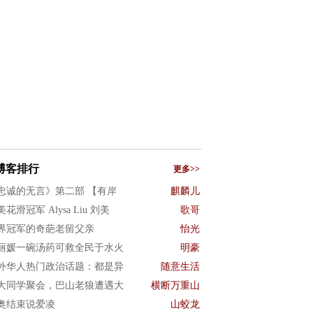
博客排行
更多>>
忠诚的无言》第二部 【有岸
麒麟儿
花滑冠军 Alysa Liu 刘美
歌哥
界冠军的奇葩老留父亲
怡光
丽媛一碗汤药可救全民于水火
明豪
外华人热门政治话题：都是异
随意生活
大同学聚会，巴山老狼遭遇大
横断万重山
奥结束说爱凌
山蛟龙