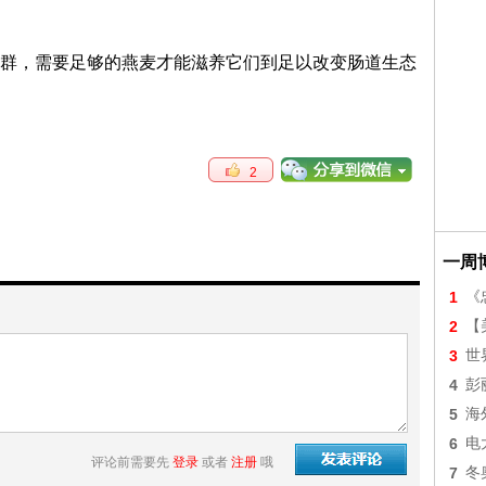
群，需要足够的燕麦才能滋养它们到足以改变肠道生态
2
一周
1
《
2
【美
3
世
4
彭
5
海
6
电
评论前需要先
登录
或者
注册
哦
7
冬