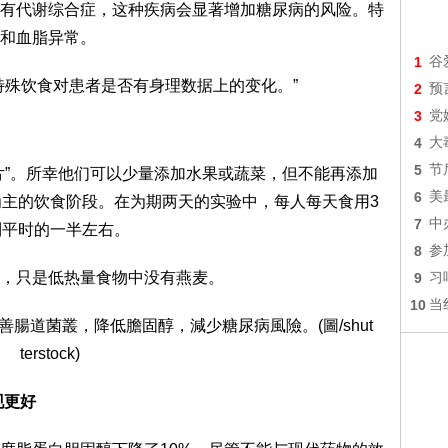
有代谢综合症，这种疾病会显著增加糖尿病的风险。特
和血脂异常。
1
谷
特殊饮食对患者是否有身理数据上的变化。”
2
预
3
党
4
大
5
节
片”。所幸他们可以少量添加水果或蔬菜，但不能再添加
6
美
为主的饮食阶段。在为期两天的实验中，每人每天食用3
7
中
到平时的一半左右。
8
参
，只是低热量食物中没有燕麦。
9
习
10
当
现更好