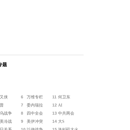
专题
6
11
又侠
万维专栏
何卫东
7
12
普
委内瑞拉
AI
8
13
乌战争
四中全会
中共两会
9
14
美冷战
美伊冲突
大S
10
15
日关系
以伊战争
洛杉矶大火