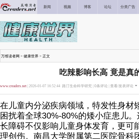
新闻
视频
博客
论坛
分类广告
万维读者网
>
健康世界
> 正文
吃辣影响长高 竟是真
www.creaders.net
| 2026-01-07 16:52:44 路汀生命科学研究 |
0
条评论 |
查看/发表评论
在儿童内分泌疾病领域，特发性身材矮
困扰着全球30%-80%的矮小症患儿
长障碍不仅影响儿童身体发育，更可
理创伤。南昌大学附属第二医院骨科