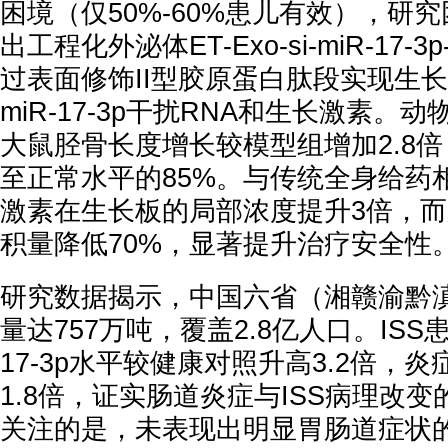
困境（仅50%-60%患儿有效），研
出工程化外泌体ET-Exo-si-miR-17-
过表面修饰II型胶原蛋白肽段实现生
miR-17-3p干扰RNA和生长激素。
大鼠胫骨长度增长较模型组增加2.8
至正常水平的85%。与传统全身给药
激素在生长板的局部浓度提升3倍，
积量降低70%，显著提升治疗安全性
研究数据揭示，中国六省（湘赣渝黔
量达757万吨，覆盖2.8亿人口。ISS
17-3p水平较健康对照升高3.2倍，炎
1.8倍，证实肠道炎症与ISS病理改
关注的是，未表现出明显胃肠道症状的