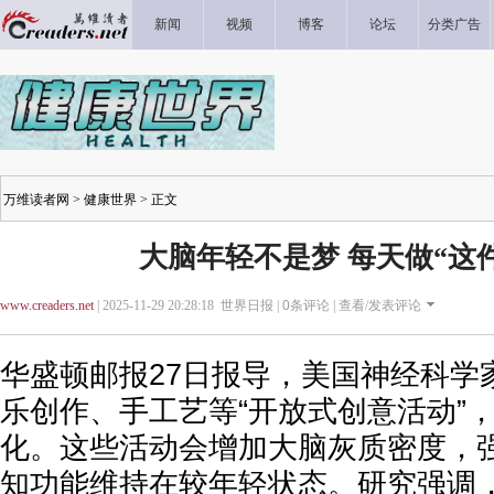
新闻
视频
博客
论坛
分类广告
万维读者网
>
健康世界
> 正文
大脑年轻不是梦 每天做“这
www.creaders.net
| 2025-11-29 20:28:18 世界日报 |
0
条评论 |
查看/发表评论
华盛顿邮报27日报导，美国神经科学
乐创作、手工艺等“开放式创意活动”
化。这些活动会增加大脑灰质密度，
知功能维持在较年轻状态。研究强调