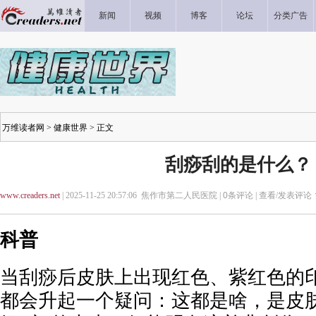
新闻
视频
博客
论坛
分类广告
万维读者网
>
健康世界
> 正文
刮痧刮的是什么？
www.creaders.net
| 2025-11-25 20:57:06 焦作市第二人民医院 |
0
条评论 |
查看/发表评论
科普
当刮痧后皮肤上出现红色、紫红色的
都会升起一个疑问：这都是啥，是皮