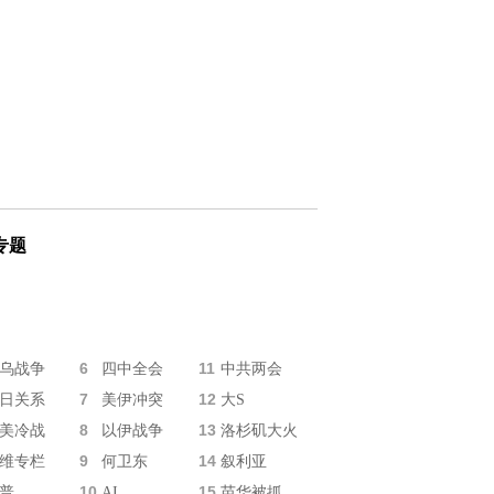
专题
6
11
乌战争
四中全会
中共两会
7
12
日关系
美伊冲突
大S
8
13
美冷战
以伊战争
洛杉矶大火
9
14
维专栏
何卫东
叙利亚
10
15
普
AI
苗华被抓