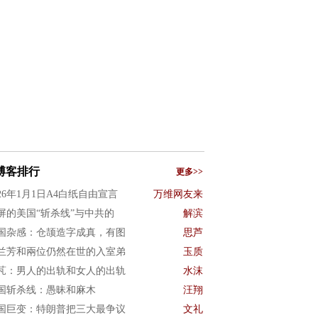
博客排行
更多>>
026年1月1日A4白纸自由宣言
万维网友来
屏的美国“斩杀线”与中共的
解滨
国杂感：仓颉造字成真，有图
思芦
兰芳和兩位仍然在世的入室弟
玉质
芃：男人的出轨和女人的出轨
水沫
国斩杀线：愚昧和麻木
汪翔
国巨变：特朗普把三大最争议
文礼