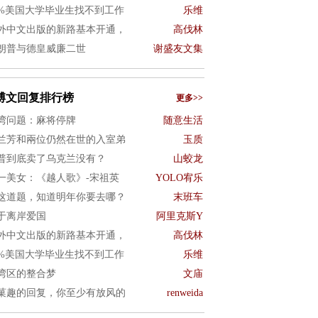
0%美国大学毕业生找不到工作
乐维
外中文出版的新路基本开通，
高伐林
朗普与德皇威廉二世
谢盛友文集
博文回复排行榜
更多>>
湾问题：麻将停牌
随意生活
兰芳和兩位仍然在世的入室弟
玉质
普到底卖了乌克兰没有？
山蛟龙
一美女：《越人歌》-宋祖英
YOLO宥乐
这道题，知道明年你要去哪？
末班车
于离岸爱国
阿里克斯Y
外中文出版的新路基本开通，
高伐林
0%美国大学毕业生找不到工作
乐维
湾区的整合梦
文庙
菓趣的回复，你至少有放风的
renweida