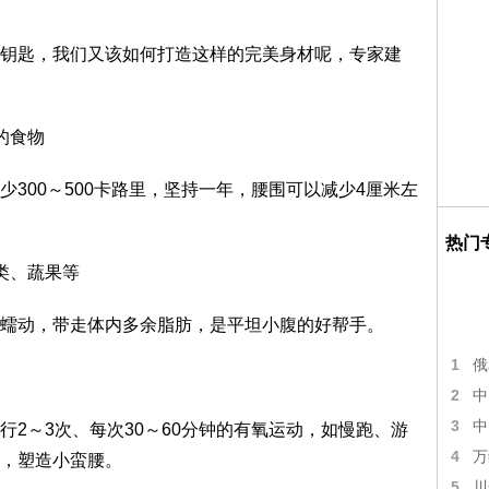
匙，我们又该如何打造这样的完美身材呢，专家建
的食物
00～500卡路里，坚持一年，腰围可以减少4厘米左
热门
类、蔬果等
动，带走体内多余脂肪，是平坦小腹的好帮手。
1
俄
2
中
3
中
～3次、每次30～60分钟的有氧运动，如慢跑、游
4
万
，塑造小蛮腰。
5
川