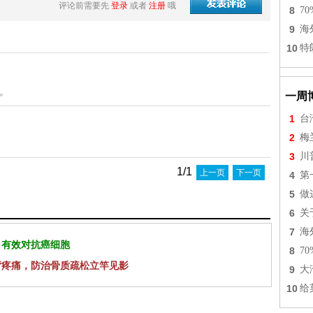
评论前需要先
登录
或者
注册
哦
8
7
9
海
10
特
。
一周
1
台
2
梅
3
川
1/1
上一页
下一页
4
第
5
做
6
关
7
海
 有效对抗癌细胞
8
7
背疼痛，防治骨质疏松立竿见影
9
大
10
给