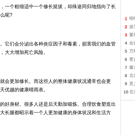
一个粗细适中一个修长挺拔，却殊途同归地指向了长
么呢?
1
明
2
波
3
要
4
会
它们会分泌出各种炎症因子和毒素，损害我们的血管
5
万
，大大增加死亡风险。
6
更
7
爆
8
北
会更加修长。而这些人的整体健康状况通常也会更
9
意
天优越的健康晴雨表。
10
北
好身材。很多人还是后天勤加锻炼、合理饮食塑造出
大长腿都昭示着一个人更加健康的身体状况和生活方