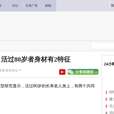
客
论坛
分类广告
购物
简
活过80岁者身材有2特征
24
查看/发表评论
型研究显示，活过80岁的长寿老人身上，有两个共同
1
明
2
爆
3
北
4
消