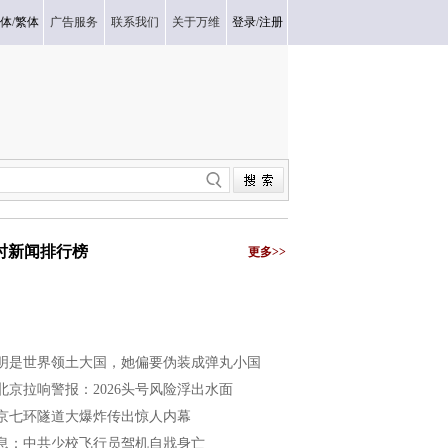
体
/
繁体
广告服务
联系我们
关于万维
登录
/
注册
小时新闻排行榜
更多>>
明是世界领土大国，她偏要伪装成弹丸小国
北京拉响警报：2026头号风险浮出水面
京七环隧道大爆炸传出惊人内幕
息：中共少校飞行员驾机自戕身亡