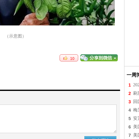
（示意图）
10
一周
1
2
2
刷
3
回
4
梅
5
安
6
美
7
美