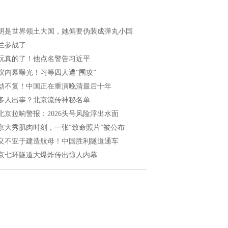
明是世界领土大国，她偏要伪装成弹丸小国
兰参战了
玩真的了！他点名警告习近平
议内幕曝光！习等四人遭“围攻”
劫不复！中国正在重演晚清最后十年
多人出事？北京流传神秘名单
北京拉响警报：2026头号风险浮出水面
京大秀肌肉时刻，一张“致命照片”被公布
义不亚于建造航母！中国胜利隧道通车
京七环隧道大爆炸传出惊人内幕