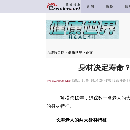
新闻
视频
博
万维读者网
>
健康世界
> 正文
身材决定寿命？
www.creaders.net
| 2025-11-04 18:54:29 搜狐 |
2
条评论 |
一项横跨10年，追踪数千名老人的大
的身材特征。
长寿老人的两大身材特征