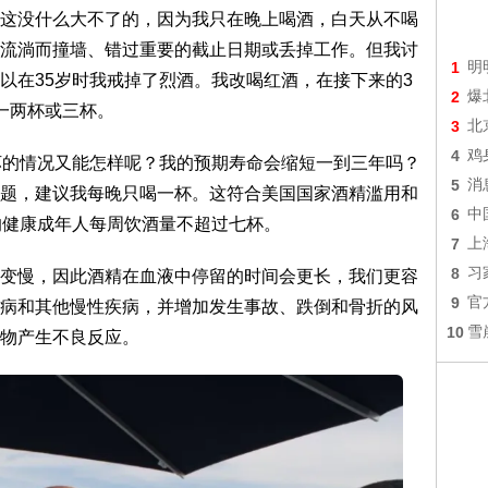
这没什么大不了的，因为我只在晚上喝酒，白天从不喝
流淌而撞墙、错过重要的截止日期或丢掉工作。但我讨
1
明
以在35岁时我戒掉了烈酒。我改喝红酒，在接下来的3
2
爆
一两杯或三杯。
3
北
4
鸡
坏的情况又能怎样呢？我的预期寿命会缩短一到三年吗？
5
消
题，建议我每晚只喝一杯。这符合美国国家酒精滥用和
6
中
的健康成年人每周饮酒量不超过七杯。
7
上
8
习
变慢，因此酒精在血液中停留的时间会更长，我们更容
9
官
病和其他慢性疾病，并增加发生事故、跌倒和骨折的风
10
雪
物产生不良反应。