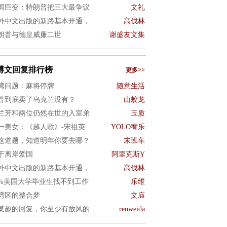
国巨变：特朗普把三大最争议
文礼
外中文出版的新路基本开通，
高伐林
朗普与德皇威廉二世
谢盛友文集
博文回复排行榜
更多>>
湾问题：麻将停牌
随意生活
普到底卖了乌克兰没有？
山蛟龙
兰芳和兩位仍然在世的入室弟
玉质
一美女：《越人歌》-宋祖英
YOLO宥乐
这道题，知道明年你要去哪？
末班车
于离岸爱国
阿里克斯Y
外中文出版的新路基本开通，
高伐林
0%美国大学毕业生找不到工作
乐维
湾区的整合梦
文庙
菓趣的回复，你至少有放风的
renweida