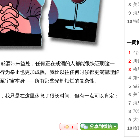
8
美
9
海
10
特
一周
1
台
2
川
。戒酒带来益处，任何正在戒酒的人都能很快证明这一
3
梅
行为举止也更加成熟。我比以往任何时候都更渴望理解
4
第
至宇宙本身——所有那些光辉灿烂的复杂性。
5
做
6
关
，我只是在这里休息了很长时间。但有一点可以肯定：
7
海
8
7
9
大
1
10
给