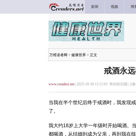
新闻
视频
博
万维读者网
>
健康世界
> 正文
戒酒永远
www.creaders.net
| 2025-10-30 15:11:03 华尔街日报 |
1
条
当我在半个世纪后终于戒酒时，我发现戒酒
了。
我大约18岁上大学一年级时开始喝酒。
都喝酒，从结婚到成为父亲，再到我在纽