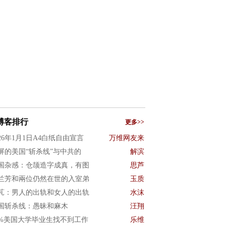
博客排行
更多>>
026年1月1日A4白纸自由宣言
万维网友来
屏的美国“斩杀线”与中共的
解滨
国杂感：仓颉造字成真，有图
思芦
兰芳和兩位仍然在世的入室弟
玉质
芃：男人的出轨和女人的出轨
水沫
国斩杀线：愚昧和麻木
汪翔
0%美国大学毕业生找不到工作
乐维