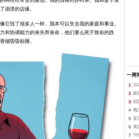
的神经经常受到重创。我的情绪时好时坏。我和妻子发
了崩溃的边缘。
像它毁了很多人一样。我本可以失去我的家庭和事业。
力和协调能力的丧失而丧命，他们要么死于致命的跌
香烟昏昏欲睡。
一周
1
2
2
刷
3
回
4
梅
5
安
6
美
7
7