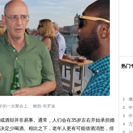
热门
1
俄
7 年的一次聚会上。 鲍勃·布罗迪
2
中
3
中
戒酒却并非易事。通常，人们会在35岁左右开始承担婚
4
万
决定少喝酒。相比之下，老年人更有可能借酒消愁，排
5
川