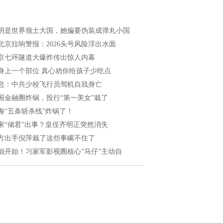
明是世界领土大国，她偏要伪装成弹丸小国
北京拉响警报：2026头号风险浮出水面
京七环隧道大爆炸传出惊人内幕
身上一个部位 真心劝你给孩子少吃点
息：中共少校飞行员驾机自戕身亡
国金融圈炸锅，投行“第一美女”栽了
海“五条斩杀线”炸锅了！
家“储君”出事？皇侄齐明正突然消失
方出手倪萍栽了这些事瞒不住了
崩开始！习家军影视圈核心“马仔”主动自