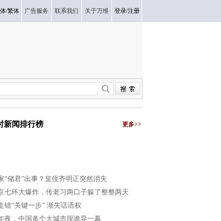
体
/
繁体
广告服务
联系我们
关于万维
登录
/
注册
小时新闻排行榜
更多>>
家“储君”出事？皇侄齐明正突然消失
京七环大爆炸，传老习两口子躲了整整两天
走错“关键一步” 渐失话语权
年夜，中国多个大城市现诡异一幕