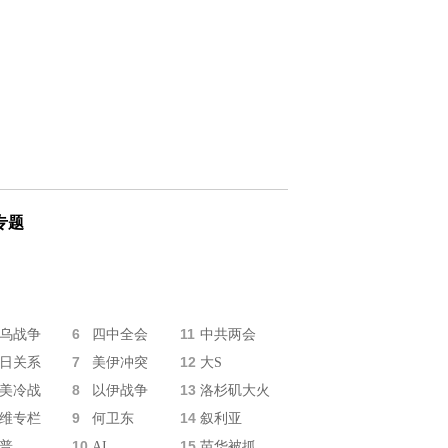
专题
6
11
乌战争
四中全会
中共两会
7
12
日关系
美伊冲突
大S
8
13
美冷战
以伊战争
洛杉矶大火
9
14
维专栏
何卫东
叙利亚
10
15
普
AI
苗华被抓