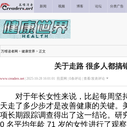
新闻
视频
博客
论坛
分类广告
万维读者网
>
健康世界
> 正文
关于走路 很多人都搞
www.creaders.net
| 2025-10-28 16:01:01 煎蛋网 |
0
条评论 |
查看/发表评论
对于年长女性来说，比起每周坚持
天走了多少步才是改善健康的关键。
项长期跟踪调查得出了这一结论。研究团
0 名平均年龄 71 岁的女性进行了观