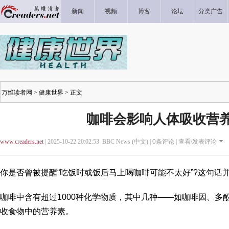
新闻
视频
博客
论坛
分类广告
万维读者网
>
健康世界
> 正文
咖啡会影响人体吸收营
www.creaders.net
| 2025-10-22 20:02:53 BBC News (中文) |
0
条评论 |
查看/发表评论
你是否曾被提醒“吃饭时或饭后马上喝咖啡可能不太好”?这句话
咖啡中含有超过1000种化学物质，其中几种——如咖啡因、多
收食物中的营养素。