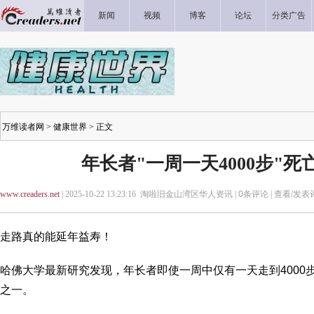
新闻
视频
博客
论坛
分类广告
万维读者网
>
健康世界
> 正文
年长者"一周一天4000步"死
www.creaders.net
| 2025-10-22 13:23:16 淘啦旧金山湾区华人资讯 |
0
条评论 |
查看/发表
走路真的能延年益寿！
哈佛大学最新研究发现，年长者即使一周中仅有一天走到4000
之一。